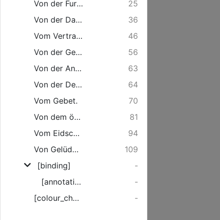
Von der Furcht Gottes.
25
Von der Dankbarkeit gegen Gott.
36
Vom Vertrauen auf Gott.
46
Von der Geduld im Leiden.
56
Von der Anbetung Gottes.
63
Von der Demut gegen Gott.
64
Vom Gebet.
70
Von dem öffentlichen Gottesdienst.
81
Vom Eidschwur.
94
Von Gelüdden.
109
[binding]
-
[annotation]
-
[colour_checker]
-