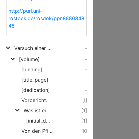
http://purl.uni-
rostock.de/rosdok/ppn8880848
46
Versuch einer praktischen Anweisung zum Katechisiren; oder Unterricht in der Sitten-Lehre in Frag und Antwort
-
[volume]
-
[binding]
-
[title_page]
-
[dedication]
-
Vorbericht.
[I]
Was ist eine Pflicht ?
[1]
[initial_decoration]
[1]
Von den Pflichten gegen Gott.
10