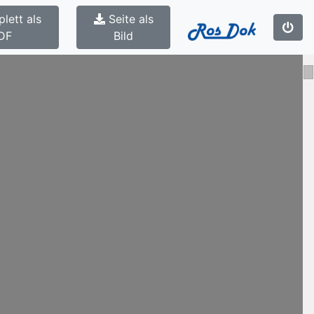
lett als
Seite als
DF
Bild