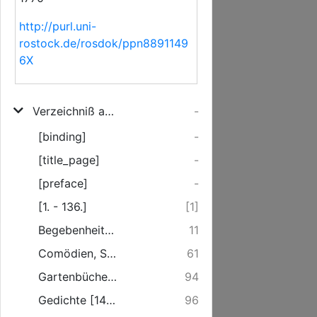
http://purl.uni-
rostock.de/rosdok/ppn8891149
6X
Verzeichniß auserlesener gebundener Bücher, die zur Erbauung des Gemüths, zur Bildung eines guten Geschmacks, zur Belustigung und angenehmen Zeitvertreibe dienen, und sowohl zum lesen, als zum kauffen, beständig zu bekommen sind, bey Johann Georg Fritsch und Rupprecht, bey der Ellernthors-Brücke
-
[binding]
-
[title_page]
-
[preface]
-
[1. - 136.]
[1]
Begebenheiten, Geschichte und Romainen. [137. - 886.]
11
Comödien, Schau- und Trauerspiele [887. - 1464.]
61
Gartenbücher [1465. - 1493.]
94
Gedichte [1494. - 1876.]
96