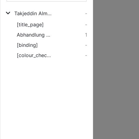
Takjeddin Almakrizi von den Gesetzlichen Gewichten und Maaßen
-
[title_page]
-
Abhandlung von den gesezlichen Gewichten und Maassen
1
[binding]
-
[colour_checker]
-