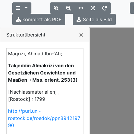
komplett als PDF
Seite als Bild
Close
×
Strukturübersicht
Maqrīzī, Aḥmad Ibn-ʿAlī;
Takjeddin Almakrizi von den
Gesetzlichen Gewichten und
Maaßen : Mss. orient. 253(3)
[Nachlassmaterialien] ,
[Rostock] : 1799
http://purl.uni-
rostock.de/rosdok/ppn8942197
90