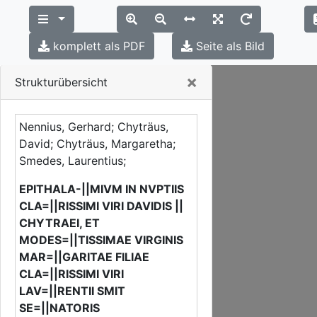
komplett als PDF
Seite als Bild
Close
×
Strukturübersicht
Nennius, Gerhard; Chyträus,
David; Chyträus, Margaretha;
Smedes, Laurentius;
EPITHALA-||MIVM IN NVPTIIS
CLA=||RISSIMI VIRI DAVIDIS ||
CHYTRAEI, ET
MODES=||TISSIMAE VIRGINIS
MAR=||GARITAE FILIAE
CLA=||RISSIMI VIRI
LAV=||RENTII SMIT
SE=||NATORIS