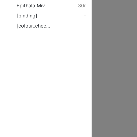
Epithala Mivm Nvptiis Clarissimi Viri Dauidis Chytraei & modestissimae ...
30r
[binding]
-
[colour_checker]
-