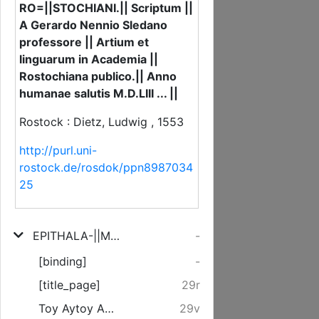
RO=||STOCHIANI.|| Scriptum ||
A Gerardo Nennio Sledano
professore || Artium et
linguarum in Academia ||
Rostochiana publico.|| Anno
humanae salutis M.D.LIII ... ||
Rostock : Dietz, Ludwig , 1553
http://purl.uni-
rostock.de/rosdok/ppn8987034
25
EPITHALA-||MIVM IN NVPTIIS CLA=||RISSIMI VIRI DAVIDIS || CHYTRAEI, ET MODES=||TISSIMAE VIRGINIS MAR=||GARITAE FILIAE CLA=||RISSIMI VIRI LAV=||RENTII SMIT SE=||NATORIS RO=||STOCHIANI.|| Scriptum || A Gerardo Nennio Sledano professore || Artium et linguarum in Academia || Rostochiana publico.|| Anno humanae salutis M.D.LIII ... ||
-
[binding]
-
[title_page]
29r
Toy Aytoy Ad conuiuas nuptiales Iambicum trimetrum.
29v