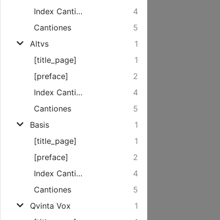
Index Cantionum...
4
Cantiones
5
Altvs
1
[title_page]
1
[preface]
2
Index Cantionum...
4
Cantiones
5
Basis
1
[title_page]
1
[preface]
2
Index Cantionum...
4
Cantiones
5
Qvinta Vox
1