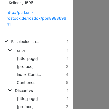
: Kellner , 1598
http://purl.uni-
rostock.de/rosdok/ppn8988696
41
Fasciculus novuscontinens dicta insigniora ex evangeliis diervm cvm festorvm tvm dominicorvm, intra Pentecostes et Adventus ferias contentorum, desumta & quinarum vocum concentu, XII. Glareani modis indubitatis attemperato
1
Tenor
1
[title_page]
1
[preface]
2
Index Cantionum...
4
Cantiones
5
Discantvs
1
[title_page]
1
[preface]
2