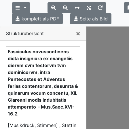
komplett als PDF
Seite als Bild
Close
×
Strukturübersicht
Fasciculus novuscontinens
dicta insigniora ex evangeliis
diervm cvm festorvm tvm
dominicorvm, intra
Pentecostes et Adventus
ferias contentorum, desumta &
quinarum vocum concentu, XII.
Glareani modis indubitatis
attemperato : Mus.Saec.XVI-
16.2
[Musikdruck, Stimmen] , Stettin