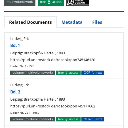
multivolumework
free
access
Related Documents
Metadata
Files
Ludwig Erk
Bd. 1
Leipzig: Breitkopf & Härtel , 1893
https://purl.uni-rostock.de/rosdok/ppn745146120
Lieder Nr. 1 - 220
volume (multivolumework)
free
access
OCR-fulltext
Ludwig Erk
Bd. 2
Leipzig: Breitkopf & Härtel , 1893
https://purl.uni-rostock.de/rosdok/ppn745177662
Lieder Nr. 221 - 1060
volume (multivolumework)
free
access
OCR-fulltext