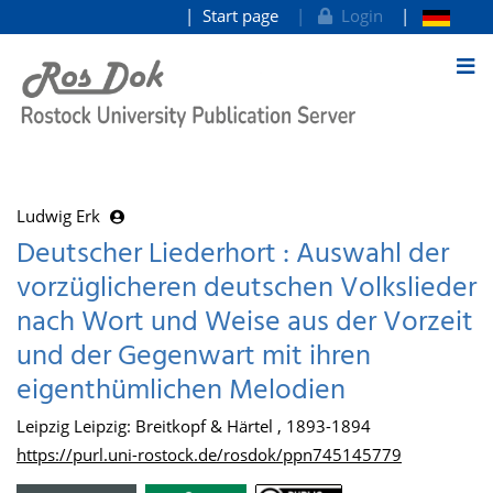
Start page
Login
goto contents
Ludwig Erk
Deutscher Liederhort : Auswahl der
vorzüglicheren deutschen Volkslieder
nach Wort und Weise aus der Vorzeit
und der Gegenwart mit ihren
eigenthümlichen Melodien
Leipzig Leipzig: Breitkopf & Härtel , 1893-1894
https://purl.uni-rostock.de/rosdok/ppn745145779