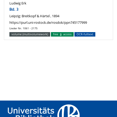
Ludwig Erk
Bd. 3
Leipzig: Breitkopf & Härtel , 1894
https://purl.uni-rostock.de/rosdok/ppn745177999
Lieder Nr. 1061 - 2175
volume (multivolumework)
free
access
OCR-fulltext