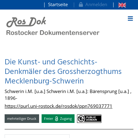
Startseite
Anmelden
zum Inhalt
Die Kunst- und Geschichts-
Denkmäler des Grossherzogthums
Mecklenburg-Schwerin
Schwerin i.M. [u.a.] Schwerin i.M. [u.a.]: Bärensprung [u.a.] ,
1896-
https://purl.uni-rostock.de/rosdok/ppn769037771
mehrteiliger Druck
Freier
Zugang