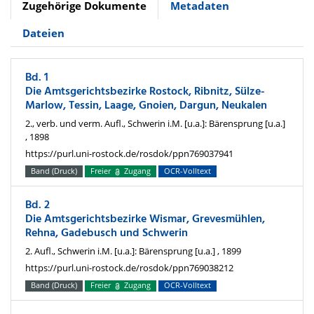
Zugehörige Dokumente
Metadaten
Dateien
Bd. 1
Die Amtsgerichtsbezirke Rostock, Ribnitz, Sülze-
Marlow, Tessin, Laage, Gnoien, Dargun, Neukalen
2., verb. und verm. Aufl., Schwerin i.M. [u.a.]: Bärensprung [u.a.]
, 1898
https://purl.uni-rostock.de/rosdok/ppn769037941
Band (Druck)
Freier
Zugang
OCR-Volltext
Bd. 2
Die Amtsgerichtsbezirke Wismar, Grevesmühlen,
Rehna, Gadebusch und Schwerin
2. Aufl., Schwerin i.M. [u.a.]: Bärensprung [u.a.] , 1899
https://purl.uni-rostock.de/rosdok/ppn769038212
Band (Druck)
Freier
Zugang
OCR-Volltext