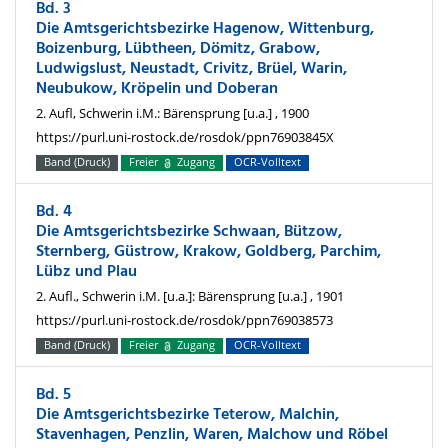
Bd. 3
Die Amtsgerichtsbezirke Hagenow, Wittenburg,
Boizenburg, Lübtheen, Dömitz, Grabow,
Ludwigslust, Neustadt, Crivitz, Brüel, Warin,
Neubukow, Kröpelin und Doberan
2. Aufl, Schwerin i.M.: Bärensprung [u.a.] , 1900
https://purl.uni-rostock.de/rosdok/ppn76903845X
Band (Druck)
Freier
Zugang
OCR-Volltext
Bd. 4
Die Amtsgerichtsbezirke Schwaan, Bützow,
Sternberg, Güstrow, Krakow, Goldberg, Parchim,
Lübz und Plau
2. Aufl., Schwerin i.M. [u.a.]: Bärensprung [u.a.] , 1901
https://purl.uni-rostock.de/rosdok/ppn769038573
Band (Druck)
Freier
Zugang
OCR-Volltext
Bd. 5
Die Amtsgerichtsbezirke Teterow, Malchin,
Stavenhagen, Penzlin, Waren, Malchow und Röbel