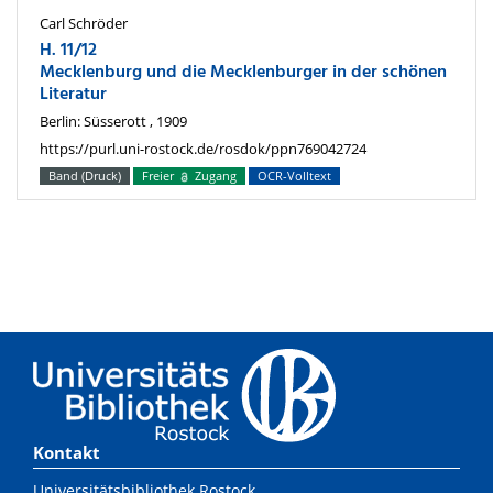
Carl Schröder
H. 11/12
Mecklenburg und die Mecklenburger in der schönen
Literatur
Berlin: Süsserott , 1909
https://purl.uni-rostock.de/rosdok/ppn769042724
Band (Druck)
Freier
Zugang
OCR-Volltext
Kontakt
Universitätsbibliothek Rostock