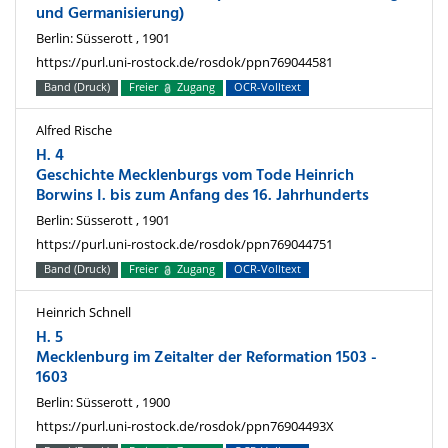
und Germanisierung)
Berlin: Süsserott , 1901
https://purl.uni-rostock.de/rosdok/ppn769044581
Band (Druck)
Freier
Zugang
OCR-Volltext
Alfred Rische
H. 4
Geschichte Mecklenburgs vom Tode Heinrich
Borwins I. bis zum Anfang des 16. Jahrhunderts
Berlin: Süsserott , 1901
https://purl.uni-rostock.de/rosdok/ppn769044751
Band (Druck)
Freier
Zugang
OCR-Volltext
Heinrich Schnell
H. 5
Mecklenburg im Zeitalter der Reformation 1503 -
1603
Berlin: Süsserott , 1900
https://purl.uni-rostock.de/rosdok/ppn76904493X