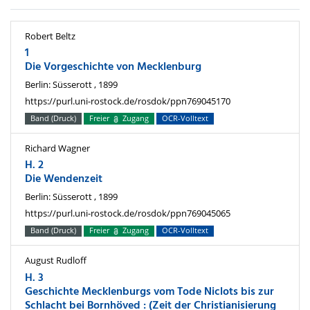
Robert Beltz
1
Die Vorgeschichte von Mecklenburg
Berlin: Süsserott , 1899
https://purl.uni-rostock.de/rosdok/ppn769045170
Band (Druck)
Freier
Zugang
OCR-Volltext
Richard Wagner
H. 2
Die Wendenzeit
Berlin: Süsserott , 1899
https://purl.uni-rostock.de/rosdok/ppn769045065
Band (Druck)
Freier
Zugang
OCR-Volltext
August Rudloff
H. 3
Geschichte Mecklenburgs vom Tode Niclots bis zur
Schlacht bei Bornhöved : (Zeit der Christianisierung