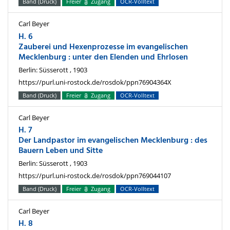
Band (Druck)
Freier
Zugang
OCR-Volltext
Carl Beyer
H. 6
Zauberei und Hexenprozesse im evangelischen
Mecklenburg : unter den Elenden und Ehrlosen
Berlin: Süsserott , 1903
https://purl.uni-rostock.de/rosdok/ppn76904364X
Band (Druck)
Freier
Zugang
OCR-Volltext
Carl Beyer
H. 7
Der Landpastor im evangelischen Mecklenburg : des
Bauern Leben und Sitte
Berlin: Süsserott , 1903
https://purl.uni-rostock.de/rosdok/ppn769044107
Band (Druck)
Freier
Zugang
OCR-Volltext
Carl Beyer
H. 8