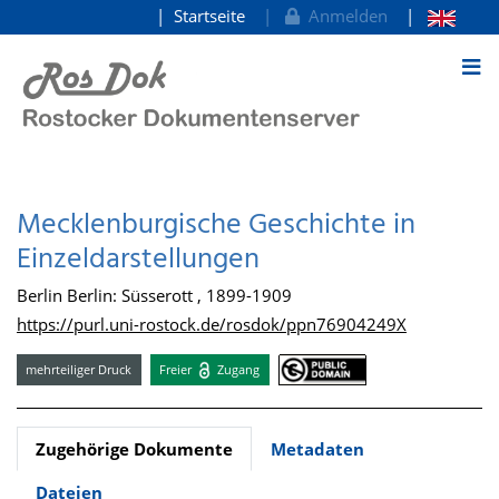
Startseite
Anmelden
zum Inhalt
Mecklenburgische Geschichte in
Einzeldarstellungen
Berlin Berlin: Süsserott , 1899-1909
https://purl.uni-rostock.de/rosdok/ppn76904249X
mehrteiliger Druck
Freier
Zugang
Zugehörige Dokumente
Metadaten
Dateien