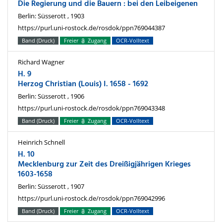
Die Regierung und die Bauern : bei den Leibeigenen
Berlin: Süsserott , 1903
https://purl.uni-rostock.de/rosdok/ppn769044387
Band (Druck)
Freier
Zugang
OCR-Volltext
Richard Wagner
H. 9
Herzog Christian (Louis) I. 1658 - 1692
Berlin: Süsserott , 1906
https://purl.uni-rostock.de/rosdok/ppn769043348
Band (Druck)
Freier
Zugang
OCR-Volltext
Heinrich Schnell
H. 10
Mecklenburg zur Zeit des Dreißigjährigen Krieges
1603-1658
Berlin: Süsserott , 1907
https://purl.uni-rostock.de/rosdok/ppn769042996
Band (Druck)
Freier
Zugang
OCR-Volltext