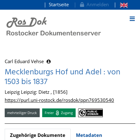
Startseite
Anmelden
zum Inhalt
Carl Eduard Vehse
Mecklenburgs Hof und Adel : von
1503 bis 1837
Leipzig Leipzig: Dietz , [1856]
https://purl.uni-rostock.de/rosdok/ppn769530540
mehrteiliger Druck
Freier
Zugang
Zugehörige Dokumente
Metadaten