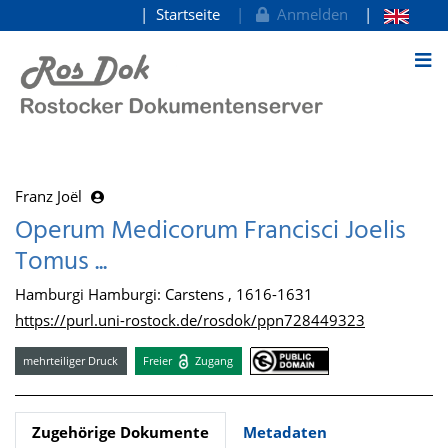
Startseite
Anmelden
zum Inhalt
Franz Joël
Operum Medicorum Francisci Joelis
Tomus ...
Hamburgi Hamburgi: Carstens , 1616-1631
https://purl.uni-rostock.de/rosdok/ppn728449323
mehrteiliger Druck
Freier
Zugang
Zugehörige Dokumente
Metadaten