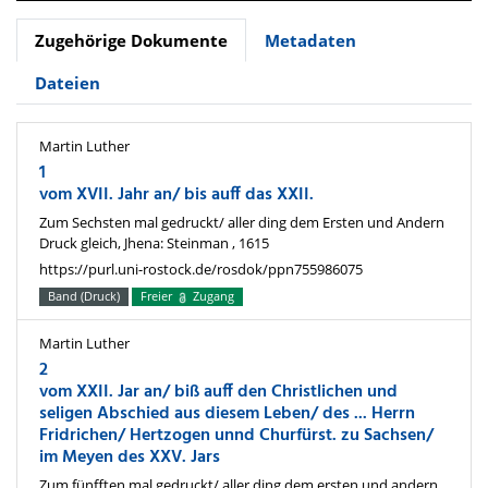
Zugehörige Dokumente
Metadaten
Dateien
Martin Luther
1
vom XVII. Jahr an/ bis auff das XXII.
Zum Sechsten mal gedruckt/ aller ding dem Ersten und Andern
Druck gleich, Jhena: Steinman , 1615
https://purl.uni-rostock.de/rosdok/ppn755986075
Band (Druck)
Freier
Zugang
Martin Luther
2
vom XXII. Jar an/ biß auff den Christlichen und
seligen Abschied aus diesem Leben/ des ... Herrn
Fridrichen/ Hertzogen unnd Churfürst. zu Sachsen/
im Meyen des XXV. Jars
Zum fünfften mal gedruckt/ aller ding dem ersten und andern