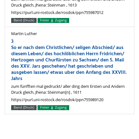
Druck gleich, Jhena: Steinman , 1613
https://purl.uni-rostock.de/rosdok/ppn755987012
Band (Druck)
Freier
Zugang
Martin Luther
3
So er nach dem Christlichen/ seligen Abschied/ aus
diesem Leben/ des hochlöblichen Herrn Fridrichen/
Hertzogen und Churfürsten zu Sachsen/ den 5. Maii
des XXV. Jars geschehen/ hat geschrieben und
ausgeben lassen/ etwas uber den Anfang des XXVIII.
Jahrs
zum fünfften mal gedruckt/ aller ding dem Ersten und Andern
Druck gleich, Jhena: Steinman[n] , 1611
https://purl.uni-rostock.de/rosdok/ppn755989120
Band (Druck)
Freier
Zugang