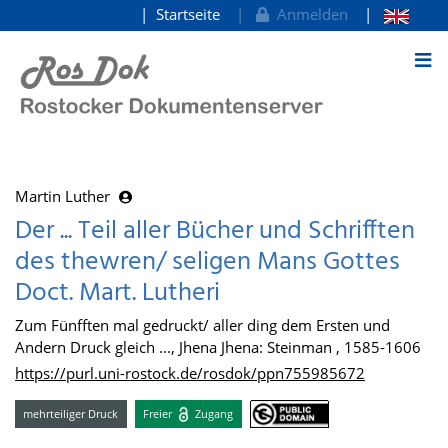
Startseite
Anmelden
zum Inhalt
Martin Luther
Der ... Teil aller Bücher und Schrifften
des thewren/ seligen Mans Gottes
Doct. Mart. Lutheri
Zum Fünfften mal gedruckt/ aller ding dem Ersten und
Andern Druck gleich ..., Jhena Jhena: Steinman , 1585-1606
https://purl.uni-rostock.de/rosdok/ppn755985672
mehrteiliger Druck
Freier
Zugang