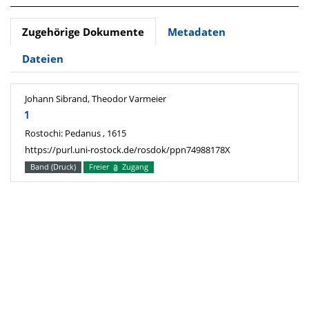
Zugehörige Dokumente
Metadaten
Dateien
Johann Sibrand, Theodor Varmeier
1
Rostochi: Pedanus , 1615
https://purl.uni-rostock.de/rosdok/ppn74988178X
Band (Druck)
Freier
Zugang