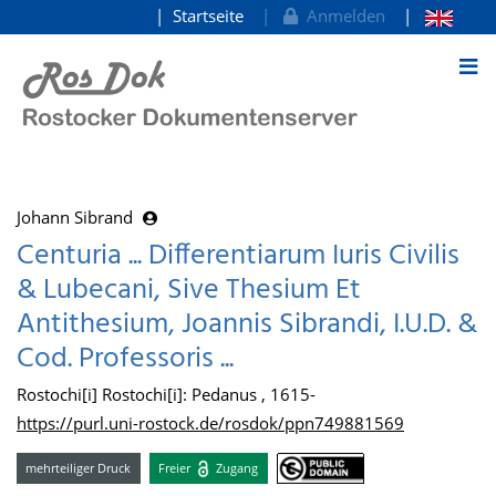
Startseite
Anmelden
zum Inhalt
Johann Sibrand
Centuria ... Differentiarum Iuris Civilis
& Lubecani, Sive Thesium Et
Antithesium, Joannis Sibrandi, I.U.D. &
Cod. Professoris ...
Rostochi[i] Rostochi[i]: Pedanus , 1615-
https://purl.uni-rostock.de/rosdok/ppn749881569
mehrteiliger Druck
Freier
Zugang