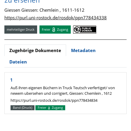
zu ersehen
Giessen Giessen: Chemlein , 1611-1612
https://purl.uni-rostock.de/rosdok/ppn778434338
mehrteiliger Druck
Freier
Zugang
Zugehörige Dokumente
Metadaten
Dateien
1
Auß ihren eigenen Büchern in Truck Teutsch verfertiget/ von
newem ubersehen und corrigiert, Giessen: Chemlein , 1612
https://purl.uni-rostock.de/rosdok/ppn778434834
Band (Druck)
Freier
Zugang