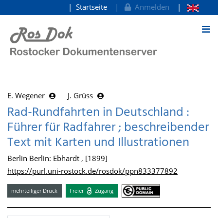
Startseite
Anmelden
zum Inhalt
E. Wegener
J. Grüss
Rad-Rundfahrten in Deutschland :
Führer für Radfahrer ; beschreibender
Text mit Karten und Illustrationen
Berlin Berlin: Ebhardt , [1899]
https://purl.uni-rostock.de/rosdok/ppn833377892
mehrteiliger Druck
Freier
Zugang