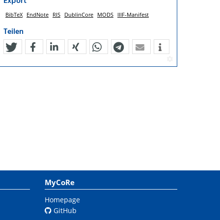
Export
BibTeX
EndNote
RIS
DublinCore
MODS
IIIF-Manifest
Teilen
tweet
teilen
mitteilen
teilen
teilen
teilen
mail
MyCoRe
Homepage
GitHub