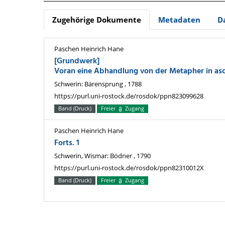
Zugehörige Dokumente
Metadaten
D
Paschen Heinrich Hane
[Grundwerk]
Voran eine Abhandlung von der Metapher in asc
Schwerin: Bärensprung , 1788
https://purl.uni-rostock.de/rosdok/ppn823099628
Band (Druck)
Freier
Zugang
Paschen Heinrich Hane
Forts. 1
Schwerin, Wismar: Bödner , 1790
https://purl.uni-rostock.de/rosdok/ppn82310012X
Band (Druck)
Freier
Zugang