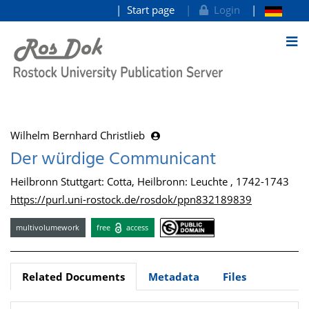
Start page
Login
goto contents
Wilhelm Bernhard Christlieb
Der würdige Communicant
Heilbronn Stuttgart: Cotta, Heilbronn: Leuchte , 1742-1743
https://purl.uni-rostock.de/rosdok/ppn832189839
multivolumework
free
access
Related Documents
Metadata
Files