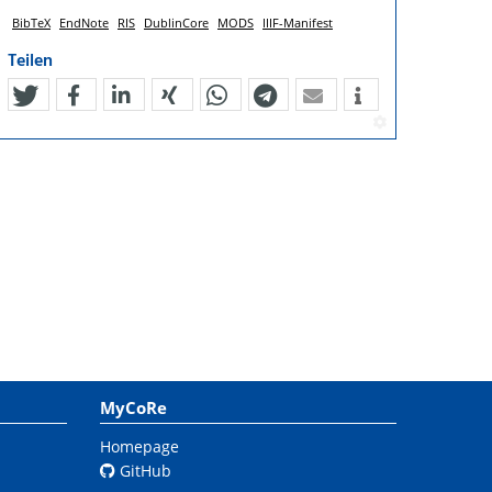
BibTeX
EndNote
RIS
DublinCore
MODS
IIIF-Manifest
Teilen
tweet
teilen
mitteilen
teilen
teilen
teilen
mail
MyCoRe
Homepage
GitHub