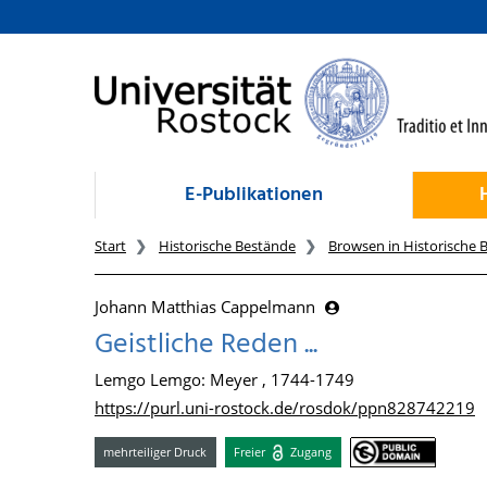
zum Inhalt
E-Publikationen
Start
Historische Bestände
Browsen in Historische 
Johann Matthias Cappelmann
Geistliche Reden ...
Lemgo Lemgo: Meyer , 1744-1749
https://purl.uni-rostock.de/rosdok/ppn828742219
mehrteiliger Druck
Freier
Zugang