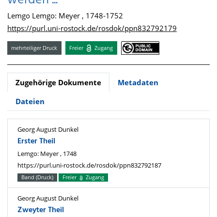
werden ...
Lemgo Lemgo: Meyer , 1748-1752
https://purl.uni-rostock.de/rosdok/ppn832792179
mehrteiliger Druck
Freier
Zugang
Zugehörige Dokumente
Metadaten
Dateien
Georg August Dunkel
Erster Theil
Lemgo: Meyer , 1748
https://purl.uni-rostock.de/rosdok/ppn832792187
Band (Druck)
Freier
Zugang
Georg August Dunkel
Zweyter Theil