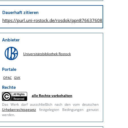
Dauerhaft zitieren
https://purl.uni-rostock.de/
rosdok/ppn876637608
Anbieter
Universitätsbibliothek Rostock
Portale
OPAC
GVK
Rechte
alle Rechte vorbehalten
Das Werk darf ausschließlich nach den vom deutschen
Urheberrechtsgesetz
festgelegten Bedingungen genutzt
werden.