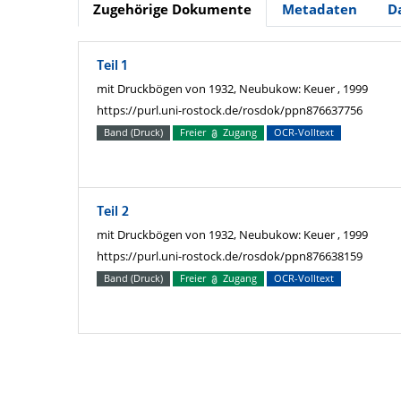
Zugehörige Dokumente
Metadaten
D
Teil 1
mit Druckbögen von 1932, Neubukow: Keuer , 1999
https://purl.uni-rostock.de/rosdok/ppn876637756
Band (Druck)
Freier
Zugang
OCR-Volltext
Teil 2
mit Druckbögen von 1932, Neubukow: Keuer , 1999
https://purl.uni-rostock.de/rosdok/ppn876638159
Band (Druck)
Freier
Zugang
OCR-Volltext