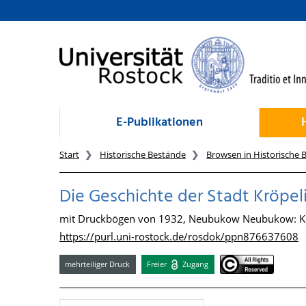
zum Inhalt
E-Publikationen
Start
Historische Bestände
Browsen in Historische 
Die Geschichte der Stadt Kröpeli
mit Druckbögen von 1932, Neubukow Neubukow: Ke
https://purl.uni-rostock.de/rosdok/ppn876637608
mehrteiliger Druck
Freier
Zugang