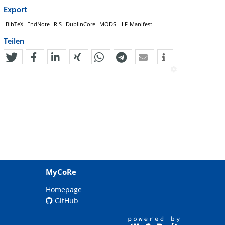
Export
BibTeX
EndNote
RIS
DublinCore
MODS
IIIF-Manifest
Teilen
tweet
teilen
mitteilen
teilen
teilen
teilen
mail
MyCoRe
Homepage
GitHub