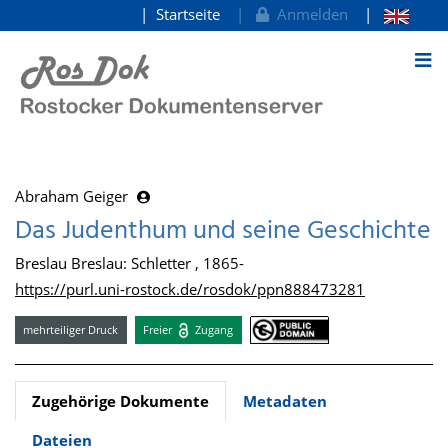
Startseite
Anmelden
zum Inhalt
Abraham Geiger
Das Judenthum und seine Geschichte
Breslau Breslau: Schletter , 1865-
https://purl.uni-rostock.de/rosdok/ppn888473281
mehrteiliger Druck
Freier
Zugang
Zugehörige Dokumente
Metadaten
Dateien