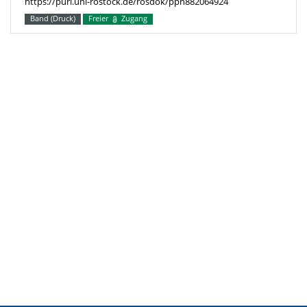
https://purl.uni-rostock.de/rosdok/ppn882064924
Band (Druck)
Freier
Zugang