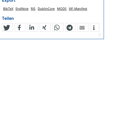
Export
BibTeX
EndNote
RIS
DublinCore
MODS
IIIF-Manifest
Teilen
tweet
teilen
mitteilen
teilen
teilen
teilen
mail