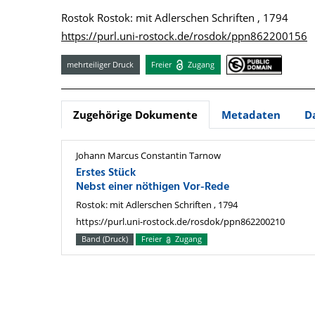
Rostok Rostok: mit Adlerschen Schriften , 1794
https://purl.uni-rostock.de/rosdok/ppn862200156
mehrteiliger Druck
Freier
Zugang
Zugehörige Dokumente
Metadaten
D
Johann Marcus Constantin Tarnow
Erstes Stück
Nebst einer nöthigen Vor-Rede
Rostok: mit Adlerschen Schriften , 1794
https://purl.uni-rostock.de/rosdok/ppn862200210
Band (Druck)
Freier
Zugang