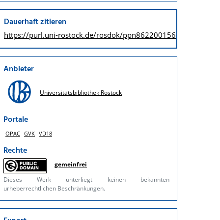
Dauerhaft zitieren
https://purl.uni-rostock.de/
rosdok/ppn862200156
Anbieter
Universitätsbibliothek Rostock
Portale
OPAC
GVK
VD18
Rechte
gemeinfrei
Dieses Werk unterliegt keinen bekannten
urheberrechtlichen Beschränkungen.