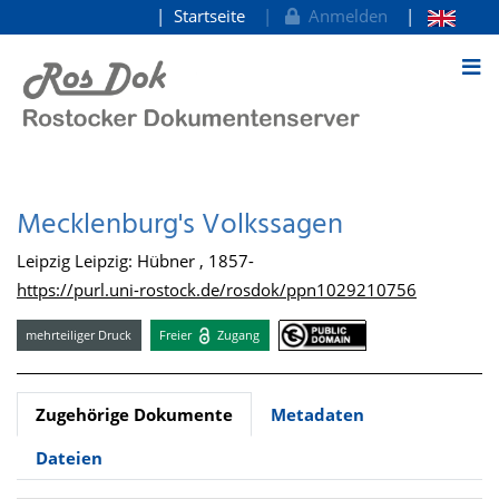
Startseite
Anmelden
zum Inhalt
Mecklenburg's Volkssagen
Leipzig Leipzig: Hübner , 1857-
https://purl.uni-rostock.de/rosdok/ppn1029210756
mehrteiliger Druck
Freier
Zugang
Zugehörige Dokumente
Metadaten
Dateien