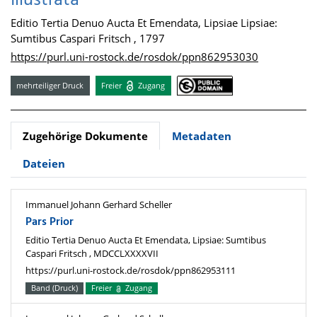
Illustrata
Editio Tertia Denuo Aucta Et Emendata, Lipsiae Lipsiae:
Sumtibus Caspari Fritsch , 1797
https://purl.uni-rostock.de/rosdok/ppn862953030
mehrteiliger Druck
Freier
Zugang
Zugehörige Dokumente
Metadaten
Dateien
Immanuel Johann Gerhard Scheller
Pars Prior
Editio Tertia Denuo Aucta Et Emendata, Lipsiae: Sumtibus
Caspari Fritsch , MDCCLXXXXVII
https://purl.uni-rostock.de/rosdok/ppn862953111
Band (Druck)
Freier
Zugang