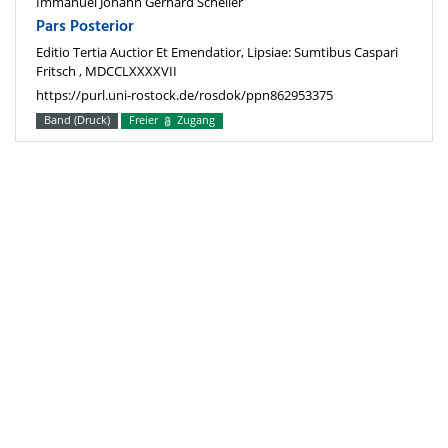
Immanuel Johann Gerhard Scheller
Pars Posterior
Editio Tertia Auctior Et Emendatior, Lipsiae: Sumtibus Caspari
Fritsch , MDCCLXXXXVII
https://purl.uni-rostock.de/rosdok/ppn862953375
Band (Druck)
Freier
Zugang