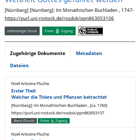
Weisheit Gottes geführet werden
[Nürnberg] [Nürnberg]: Im Monathischen Buchladen , 1747-
https://purl.uni-rostock.de/rosdok/ppn863053106
mehrteiliger Druck
Freier
Zugang
Zugehörige Dokumente
Metadaten
Dateien
Noël Antoine Pluche
Erster Theil
Welcher die Thiere und Pflanzen betrachtet
[Nürnberg]: Im Monathischen Buchladen , [ca. 1760]
https://purl.uni-rostock.de/rosdok/ppn863053157
Band (Druck)
Freier
Zugang
Noël Antoine Pluche