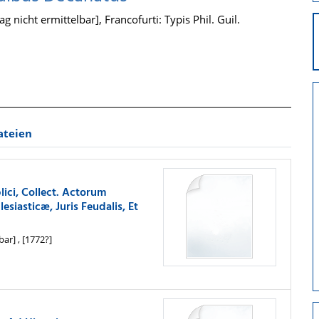
g nicht ermittelbar], Francofurti: Typis Phil. Guil.
ateien
lici, Collect. Actorum
esiasticæ, Juris Feudalis, Et
ar] , [1772?]