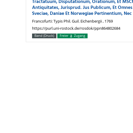
Tractatuum, Disputationum, Orationum, Et MSCt
Antiquitates, Jurisprud. Jus Publicum, Et Omnes
Sveciae, Daniae Et Norwegiae Pertinentium, Nec
Francofurti: Typis Phil. Guil. Eichenbergii , 1769
https://purl.uni-rostock.de/rosdok/ppn864802684
Band (Druck)
Freier
Zugang