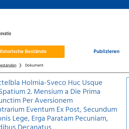
Historische Bestände
Publizieren
Beständen
Dokument
ettelbla Holmia-Sveco Huc Usque
 Spatium 2. Mensium a Die Prima
junctim Per Aversionem
rarium Eventum Ex Post, Secundum
onis Lege, Erga Paratam Pecuniam,
dibus Decanatus