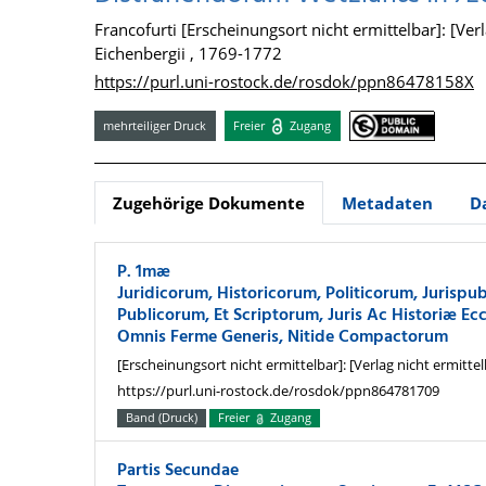
Francofurti [Erscheinungsort nicht ermittelbar]: [Verla
Eichenbergii , 1769-1772
https://purl.uni-rostock.de/rosdok/ppn86478158X
mehrteiliger Druck
Freier
Zugang
Zugehörige Dokumente
Metadaten
D
P. 1mæ
Juridicorum, Historicorum, Politicorum, Jurispub
Publicorum, Et Scriptorum, Juris Ac Historiæ Eccl
Omnis Ferme Generis, Nitide Compactorum
[Erscheinungsort nicht ermittelbar]: [Verlag nicht ermittelb
https://purl.uni-rostock.de/rosdok/ppn864781709
Band (Druck)
Freier
Zugang
Partis Secundae