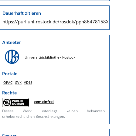
Dauerhaft zitieren
https://purl.uni-rostock.de/
rosdok/ppn86478158X
Anbieter
Universitätsbibliothek Rostock
Portale
OPAC
GVK
VD18
Rechte
gemeinfrei
Dieses Werk unterliegt keinen bekannten
urheberrechtlichen Beschränkungen.