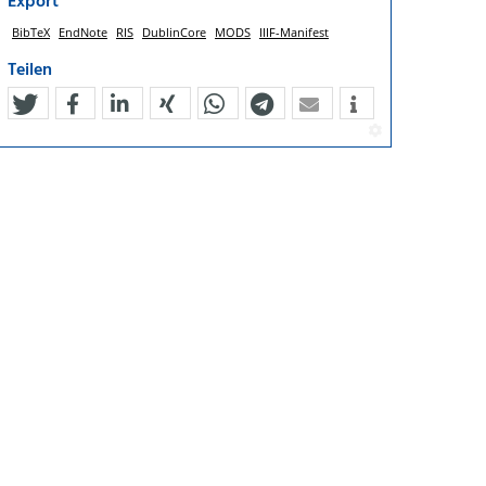
Export
BibTeX
EndNote
RIS
DublinCore
MODS
IIIF-Manifest
Teilen
tweet
teilen
mitteilen
teilen
teilen
teilen
mail