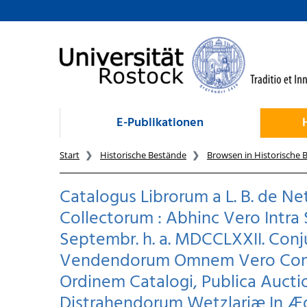
zum Inhalt
E-Publikationen
Start
Historische Bestände
Browsen in Historische 
Catalogus Librorum a L. B. de N
Collectorum : Abhinc Vero Intra
Septembr. h. a. MDCCLXXII. Con
Vendendorum Omnem Vero Cont
Ordinem Catalogi, Publica Aucti
Distrahendorum Wetzlariæ In Æ