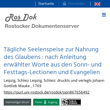
Startseite
Anmelden
zum Inhalt
Tägliche Seelenspeise zur Nahrung
des Glaubens : nach Anleitung
erwählter Worte aus den Sonn- und
Festtags-Lectionen und Evangelien
Leipzig, Schleiz Leipzig, Schleiz: druckts und verlegts Johann
Gottlieb Mauke , 1769
https://purl.uni-rostock.de/rosdok/ppn867656492
mehrteiliger Druck
Freier
Zugang