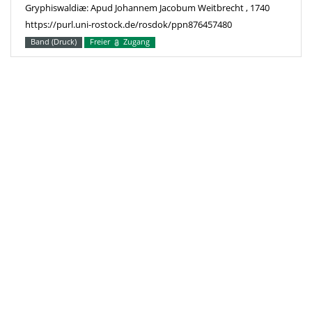
Gryphiswaldiæ: Apud Johannem Jacobum Weitbrecht , 1740
https://purl.uni-rostock.de/rosdok/ppn876457480
Band (Druck)
Freier
Zugang