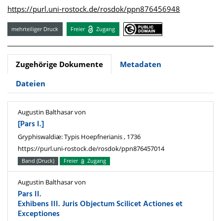
https://purl.uni-rostock.de/rosdok/ppn876456948
mehrteiliger Druck
Freier
Zugang
Zugehörige Dokumente
Metadaten
Dateien
Augustin Balthasar von
[Pars I.]
Gryphiswaldiæ: Typis Hoepfnerianis , 1736
https://purl.uni-rostock.de/rosdok/ppn876457014
Band (Druck)
Freier
Zugang
Augustin Balthasar von
Pars II.
Exhibens III. Juris Objectum Scilicet Actiones et
Exceptiones