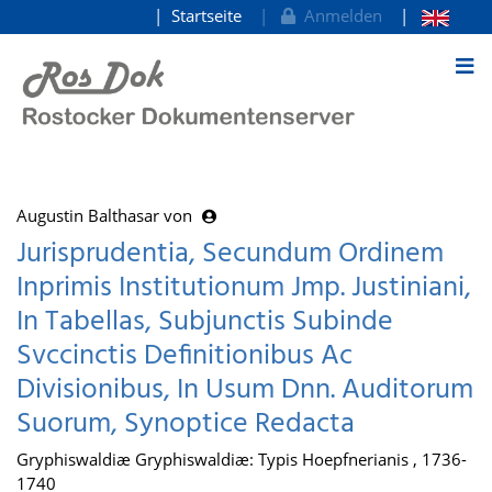
Startseite
Anmelden
zum Inhalt
Augustin Balthasar von
Jurisprudentia, Secundum Ordinem
Inprimis Institutionum Jmp. Justiniani,
In Tabellas, Subjunctis Subinde
Svccinctis Definitionibus Ac
Divisionibus, In Usum Dnn. Auditorum
Suorum, Synoptice Redacta
Gryphiswaldiæ Gryphiswaldiæ: Typis Hoepfnerianis , 1736-
1740