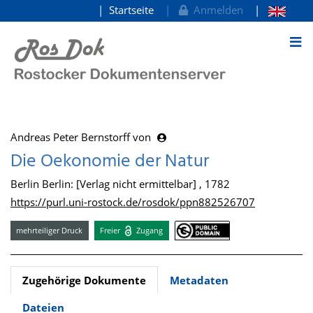
Startseite
Anmelden
zum Inhalt
Andreas Peter Bernstorff von
Die Oekonomie der Natur
Berlin Berlin: [Verlag nicht ermittelbar] , 1782
https://purl.uni-rostock.de/rosdok/ppn882526707
mehrteiliger Druck
Freier
Zugang
Zugehörige Dokumente
Metadaten
Dateien