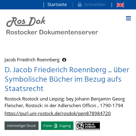
Startseite
Anmelden
zum Inhalt
Jacob Friedrich Roennberg
D. Jacob Friederich Roennberg ... über
Symbolische Bücher im Bezug aufs
Staatsrecht
Rostock Rostock und Leipzig: bey Johann Benjamin Georg
Fleischer, Rostock: in der Adlerschen Officin , 1790-1794
https://purl.uni-rostock.de/rosdok/ppn878984720
mehrteiliger Druck
Freier
Zugang