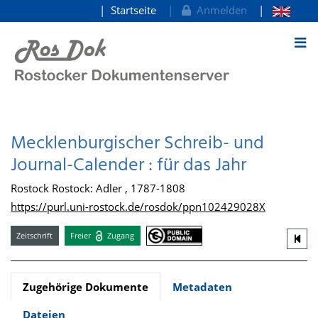
Startseite
Anmelden
zum Inhalt
Mecklenburgischer Schreib- und
Journal-Calender : für das Jahr
Rostock Rostock: Adler , 1787-1808
https://purl.uni-rostock.de/rosdok/ppn102429028X
Zeitschrift
Freier
Zugang
Zugehörige Dokumente
Metadaten
Dateien