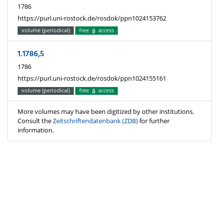
1786
https://purl.uni-rostock.de/rosdok/ppn1024153762
volume (periodical)
free
access
1.1786,5
1786
https://purl.uni-rostock.de/rosdok/ppn1024155161
volume (periodical)
free
access
More volumes may have been digitized by other institutions.
Consult the
Zeitschriftendatenbank (ZDB)
for further
information.