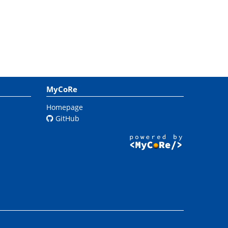
MyCoRe
Homepage
GitHub