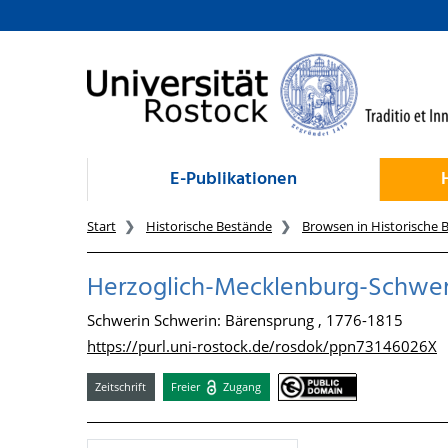
zum Inhalt
E-Publikationen
Start
Historische Bestände
Browsen in Historische 
Herzoglich-Mecklenburg-Schwer
Schwerin Schwerin: Bärensprung , 1776-1815
https://purl.uni-rostock.de/rosdok/ppn73146026X
Zeitschrift
Freier
Zugang