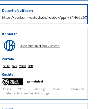
Dauerhaft zitieren
https://purl.uni-rostock.de/
rosdok/ppn73146026X
Anbieter
Universitätsbibliothek Rostock
Portale
OPAC
GVK
VD18
ZDB
Rechte
gemeinfrei
Dieses Werk unterliegt keinen bekannten
urheberrechtlichen Beschränkungen.