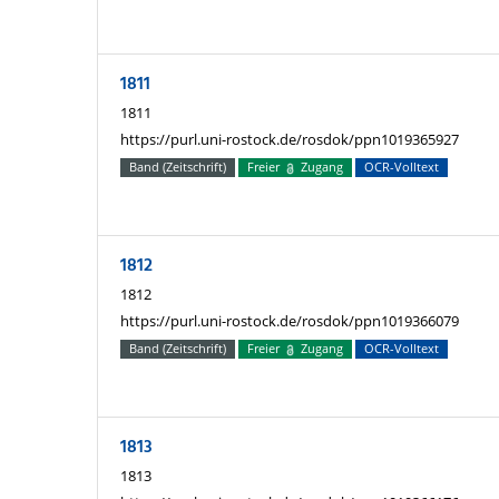
1811
1811
https://purl.uni-rostock.de/rosdok/ppn1019365927
Band (Zeitschrift)
Freier
Zugang
OCR-Volltext
1812
1812
https://purl.uni-rostock.de/rosdok/ppn1019366079
Band (Zeitschrift)
Freier
Zugang
OCR-Volltext
1813
1813