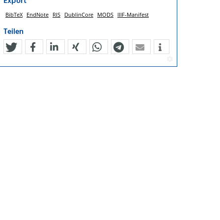
Export
BibTeX
EndNote
RIS
DublinCore
MODS
IIIF-Manifest
Teilen
tweet
teilen
mitteilen
teilen
teilen
teilen
mail