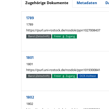
Zugehörige Dokumente
Metadaten
D
1789
1789
https://purl.uni-rostock.de/rosdok/ppn1027008437
Band (Zeitschrift)
Freier
Zugang
1801
1801
https://purl.uni-rostock.de/rosdok/ppn1019300841
Band (Zeitschrift)
Freier
Zugang
OCR-Volltext
1802
1802