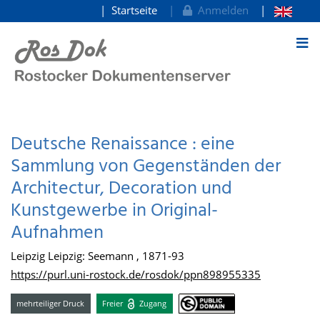
Startseite
Anmelden
zum Inhalt
Deutsche Renaissance : eine
Sammlung von Gegenständen der
Architectur, Decoration und
Kunstgewerbe in Original-
Aufnahmen
Leipzig Leipzig: Seemann , 1871-93
https://purl.uni-rostock.de/rosdok/ppn898955335
mehrteiliger Druck
Freier
Zugang