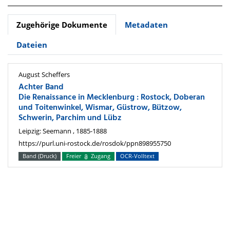
Zugehörige Dokumente
Metadaten
Dateien
August Scheffers
Achter Band
Die Renaissance in Mecklenburg : Rostock, Doberan
und Toitenwinkel, Wismar, Güstrow, Bützow,
Schwerin, Parchim und Lübz
Leipzig: Seemann , 1885-1888
https://purl.uni-rostock.de/rosdok/ppn898955750
Band (Druck)
Freier
Zugang
OCR-Volltext