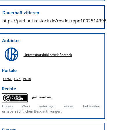
Dauerhaft zitieren
https://purl.uni-rostock.de/
rosdok/ppn1002514398
Anbieter
Universitätsbibliothek Rostock
Portale
OPAC
GVK
VD18
Rechte
gemeinfrei
Dieses Werk unterliegt keinen bekannten
urheberrechtlichen Beschränkungen.