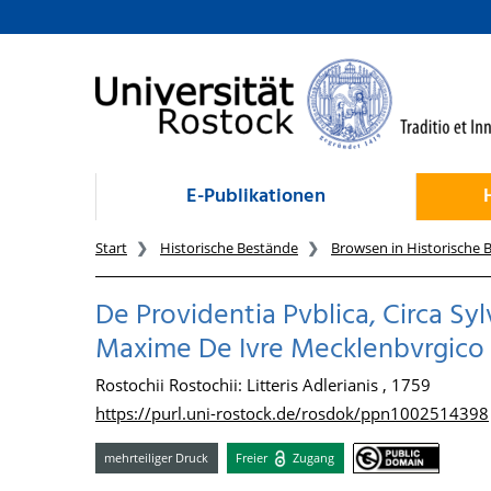
zum Inhalt
E-Publikationen
Start
Historische Bestände
Browsen in Historische 
De Providentia Pvblica, Circa Sy
Maxime De Ivre Mecklenbvrgico
Rostochii Rostochii: Litteris Adlerianis , 1759
https://purl.uni-rostock.de/rosdok/ppn1002514398
mehrteiliger Druck
Freier
Zugang