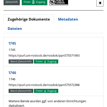
Zeitschrift
Freier
Zugang
Zugehörige Dokumente
Metadaten
Dateien
1745
1745
https://purl.uni-rostock.de/rosdok/ppn575571993
Band (Zeitschrift)
Freier
Zugang
1746
1746
https://purl.uni-rostock.de/rosdok/ppn575572388
Band (Zeitschrift)
Freier
Zugang
Weitere Bände wurden ggf. von anderen Einrichtungen
digitalisiert.