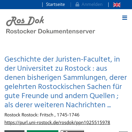
Startseite
Anmelden
zum Inhalt
Geschichte der Juristen-Facultet, in
der Universitet zu Rostock : aus
denen bisherigen Sammlungen, derer
gelehrten Rostockischen Sachen für
gute Freunde und andern Quellen ;
als derer weiteren Nachrichten ...
Rostock Rostock: Fritsch , 1745-1746
https://purl.uni-rostock.de/rosdok/ppn1025515978