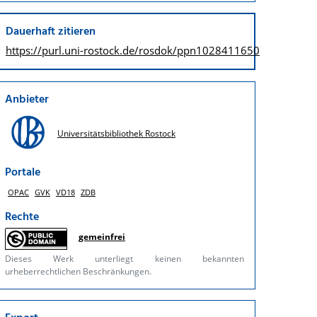
Dauerhaft zitieren
https://purl.uni-rostock.de/
rosdok/ppn1028411650
Anbieter
Universitätsbibliothek Rostock
Portale
OPAC
GVK
VD18
ZDB
Rechte
gemeinfrei
Dieses Werk unterliegt keinen bekannten
urheberrechtlichen Beschränkungen.