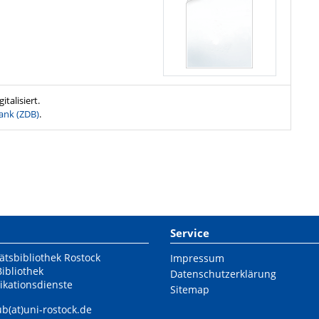
talisiert.
ank (ZDB)
.
Service
ätsbibliothek Rostock
Impressum
Bibliothek
Datenschutzerklärung
ikationsdienste
Sitemap
ub(at)uni-rostock.de