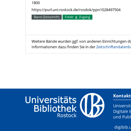
1800
https://purl.uni-rostock.de/rosdok/ppn1028497504
Band (Zeitschrift)
Freier
Zugang
Weitere Bände wurden ggf. von anderen Einrichtungen digi
Informationen dazu finden Sie in der
Zeitschriftendatenb
Kontakt
Universit
Digitale 
und Publ
digibib.