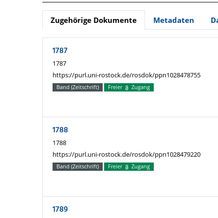
Zugehörige Dokumente
Metadaten
D
1787
1787
https://purl.uni-rostock.de/rosdok/ppn1028478755
Band (Zeitschrift)
Freier
Zugang
1788
1788
https://purl.uni-rostock.de/rosdok/ppn1028479220
Band (Zeitschrift)
Freier
Zugang
1789