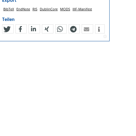
Export
BibTeX
EndNote
RIS
DublinCore
MODS
IIIF-Manifest
Teilen
tweet
teilen
mitteilen
teilen
teilen
teilen
mail