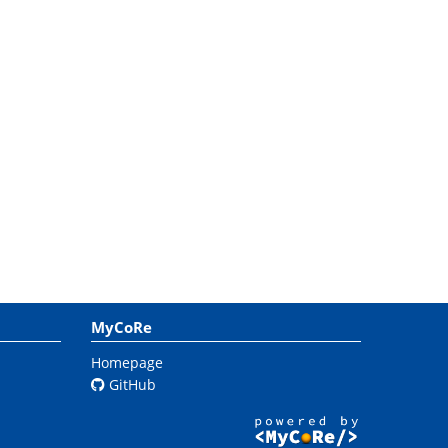
MyCoRe
Homepage
GitHub