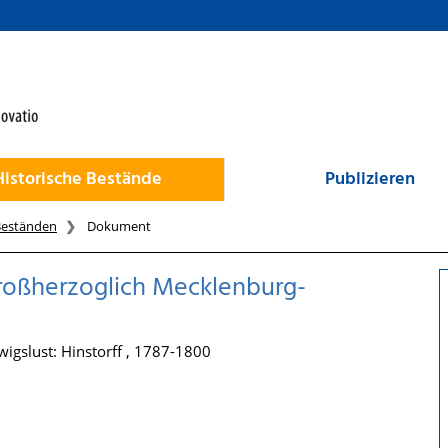
Historische Bestände
Publizieren
Beständen
Dokument
 Großherzoglich Mecklenburg-
igslust: Hinstorff , 1787-1800