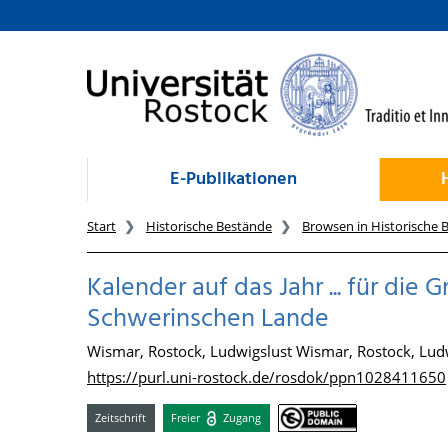
zum Inhalt
E-Publikationen
Start
Historische Bestände
Browsen in Historische 
Kalender auf das Jahr ... für die
Schwerinschen Lande
Wismar, Rostock, Ludwigslust Wismar, Rostock, Ludw
https://purl.uni-rostock.de/rosdok/ppn1028411650
Zeitschrift
Freier
Zugang