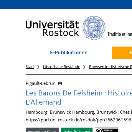
zum Inhalt
E-Publikationen
Start
Historische Bestände
Browsen in Historische 
Pigault-Lebrun
Les Barons De Felsheim : Histoir
L'Allemand
Hambourg, Brunswick Hambourg, Brunswick: Chez P.
https://purl.uni-rostock.de/rosdok/ppn1662961596
mehrteiliger Druck
Freier
Zugang