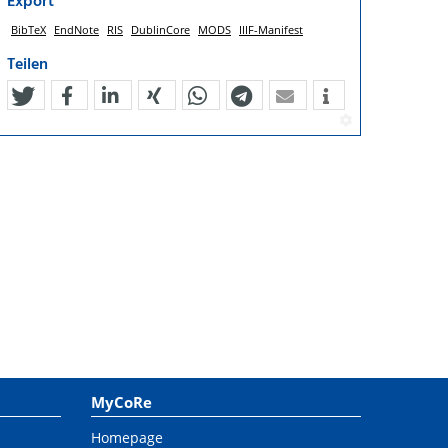
Export
BibTeX
EndNote
RIS
DublinCore
MODS
IIIF-Manifest
Teilen
tweet
teilen
mitteilen
teilen
teilen
teilen
mail
MyCoRe
Homepage