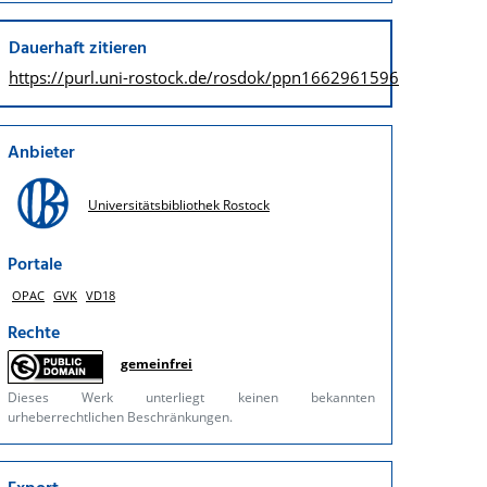
Dauerhaft zitieren
https://purl.uni-rostock.de/
rosdok/ppn1662961596
Anbieter
Universitätsbibliothek Rostock
Portale
OPAC
GVK
VD18
Rechte
gemeinfrei
Dieses Werk unterliegt keinen bekannten
urheberrechtlichen Beschränkungen.