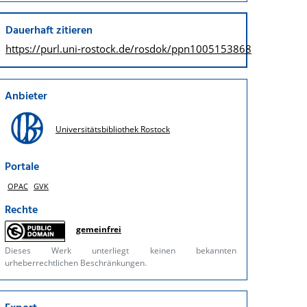
Dauerhaft zitieren
https://purl.uni-rostock.de/
rosdok/ppn1005153868
Anbieter
Universitätsbibliothek Rostock
Portale
OPAC
GVK
Rechte
gemeinfrei
Dieses Werk unterliegt keinen bekannten
urheberrechtlichen Beschränkungen.