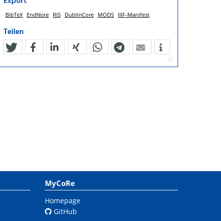
Export
BibTeX
EndNote
RIS
DublinCore
MODS
IIIF-Manifest
Teilen
tweet
teilen
mitteilen
teilen
teilen
teilen
mail
MyCoRe
Homepage
GitHub