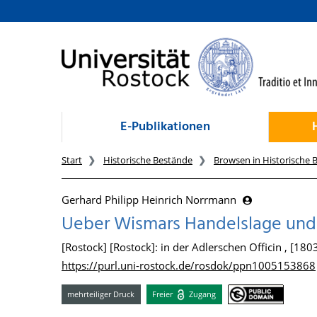
zum Inhalt
E-Publikationen
Start
Historische Bestände
Browsen in Historische 
Gerhard Philipp Heinrich Norrmann
Ueber Wismars Handelslage und 
[Rostock] [Rostock]: in der Adlerschen Officin , [180
https://purl.uni-rostock.de/rosdok/ppn1005153868
mehrteiliger Druck
Freier
Zugang