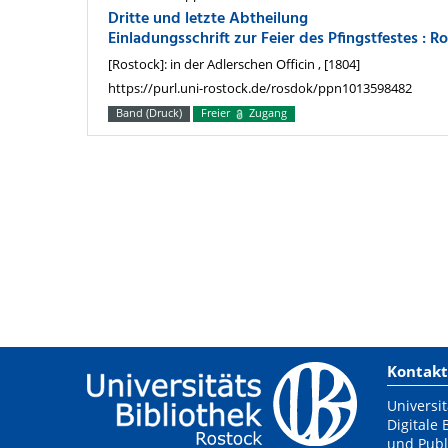
Dritte und letzte Abtheilung
Einladungsschrift zur Feier des Pfingstfestes : R
[Rostock]: in der Adlerschen Officin , [1804]
https://purl.uni-rostock.de/rosdok/ppn1013598482
Band (Druck)
Freier
Zugang
Kontakt
Universit
Digitale 
und Publ