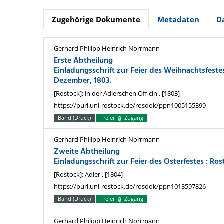
Zugehörige Dokumente
Metadaten
D
Gerhard Philipp Heinrich Norrmann
Erste Abtheilung
Einladungsschrift zur Feier des Weihnachtsfeste
Dezember, 1803.
[Rostock]: in der Adlerschen Officin , [1803]
https://purl.uni-rostock.de/rosdok/ppn1005155399
Band (Druck)
Freier
Zugang
Gerhard Philipp Heinrich Norrmann
Zweite Abtheilung
Einladungsschrift zur Feier des Osterfestes : Ro
[Rostock]: Adler , [1804]
https://purl.uni-rostock.de/rosdok/ppn1013597826
Band (Druck)
Freier
Zugang
Gerhard Philipp Heinrich Norrmann