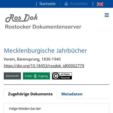
Startseite
Anmelden
zum Inhalt
Mecklenburgische Jahrbücher
Verein, Bärensprung, 1836-1940
https://doi.org/10.18453/rosdok_id00002779
Zeitschrift
Freier
Zugang
Zugehörige Dokumente
Metadaten
Helge Wieden bei der