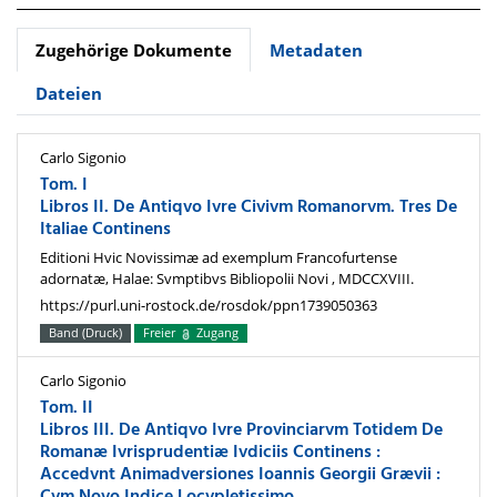
Zugehörige Dokumente
Metadaten
Dateien
Carlo Sigonio
Tom. I
Libros II. De Antiqvo Ivre Civivm Romanorvm. Tres De
Italiae Continens
Editioni Hvic Novissimæ ad exemplum Francofurtense
adornatæ, Halae: Svmptibvs Bibliopolii Novi , MDCCXVIII.
https://purl.uni-rostock.de/rosdok/ppn1739050363
Band (Druck)
Freier
Zugang
Carlo Sigonio
Tom. II
Libros III. De Antiqvo Ivre Provinciarvm Totidem De
Romanæ Ivrisprudentiæ Ivdiciis Continens :
Accedvnt Animadversiones Ioannis Georgii Grævii :