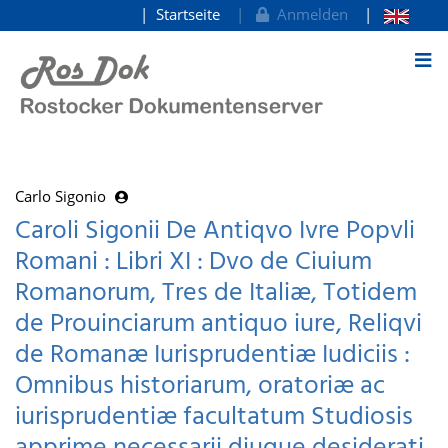
Startseite
Anmelden
zum Inhalt
Carlo Sigonio
Caroli Sigonii De Antiqvo Ivre Popvli
Romani : Libri XI : Dvo de Ciuium
Romanorum, Tres de Italiæ, Totidem
de Prouinciarum antiquo iure, Reliqvi
de Romanæ Iurisprudentiæ Iudiciis :
Omnibus historiarum, oratoriæ ac
iurisprudentiæ facultatum Studiosis