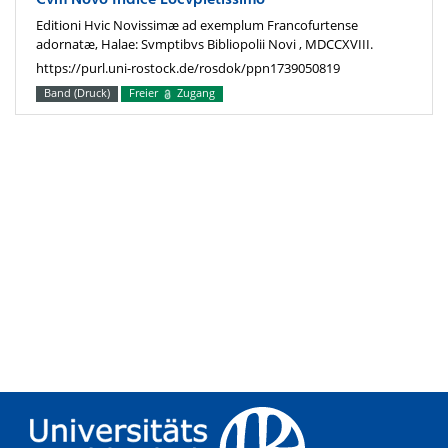
Cvm Novo Indice Locvpletissimo
Editioni Hvic Novissimæ ad exemplum Francofurtense
adornatæ, Halae: Svmptibvs Bibliopolii Novi , MDCCXVIII.
https://purl.uni-rostock.de/rosdok/ppn1739050819
Band (Druck)
Freier
Zugang