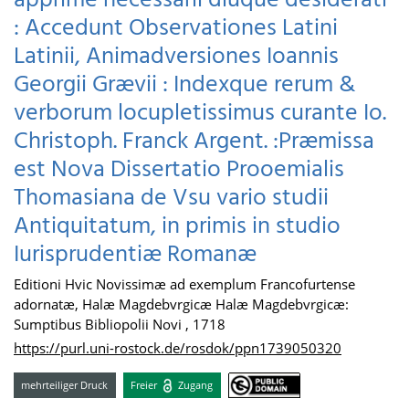
apprime necessarii diuque desiderati
: Accedunt Observationes Latini
Latinii, Animadversiones Ioannis
Georgii Grævii : Indexque rerum &
verborum locupletissimus curante Io.
Christoph. Franck Argent. :Præmissa
est Nova Dissertatio Prooemialis
Thomasiana de Vsu vario studii
Antiquitatum, in primis in studio
Iurisprudentiæ Romanæ
Editioni Hvic Novissimæ ad exemplum Francofurtense
adornatæ, Halæ Magdebvrgicæ Halæ Magdebvrgicæ:
Sumptibus Bibliopolii Novi , 1718
https://purl.uni-rostock.de/rosdok/ppn1739050320
mehrteiliger Druck
Freier
Zugang