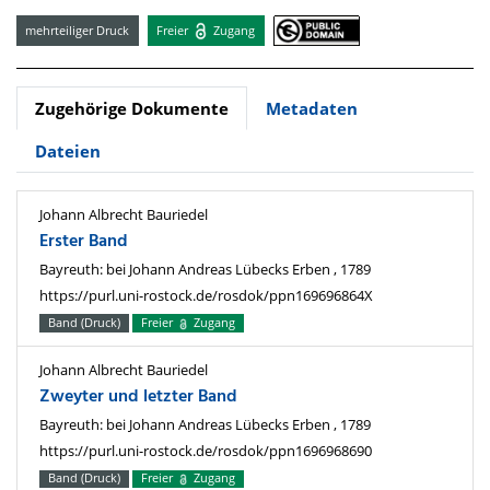
mehrteiliger Druck
Freier
Zugang
Zugehörige Dokumente
Metadaten
Dateien
Johann Albrecht Bauriedel
Erster Band
Bayreuth: bei Johann Andreas Lübecks Erben , 1789
https://purl.uni-rostock.de/rosdok/ppn169696864X
Band (Druck)
Freier
Zugang
Johann Albrecht Bauriedel
Zweyter und letzter Band
Bayreuth: bei Johann Andreas Lübecks Erben , 1789
https://purl.uni-rostock.de/rosdok/ppn1696968690
Band (Druck)
Freier
Zugang