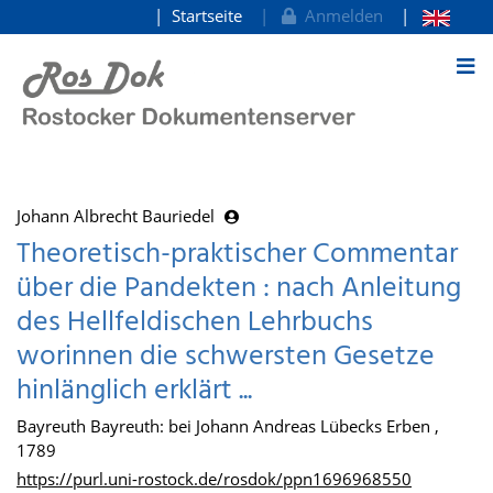
Startseite
Anmelden
zum Inhalt
Johann Albrecht Bauriedel
Theoretisch-praktischer Commentar
über die Pandekten : nach Anleitung
des Hellfeldischen Lehrbuchs
worinnen die schwersten Gesetze
hinlänglich erklärt ...
Bayreuth Bayreuth: bei Johann Andreas Lübecks Erben ,
1789
https://purl.uni-rostock.de/rosdok/ppn1696968550