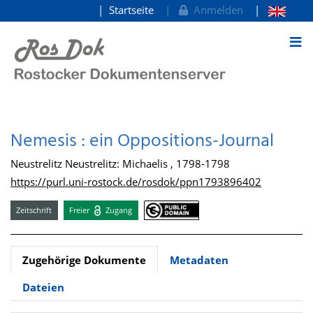
Startseite
Anmelden
zum Inhalt
Nemesis : ein Oppositions-Journal
Neustrelitz Neustrelitz: Michaelis , 1798-1798
https://purl.uni-rostock.de/rosdok/ppn1793896402
Zeitschrift
Freier
Zugang
Zugehörige Dokumente
Metadaten
Dateien