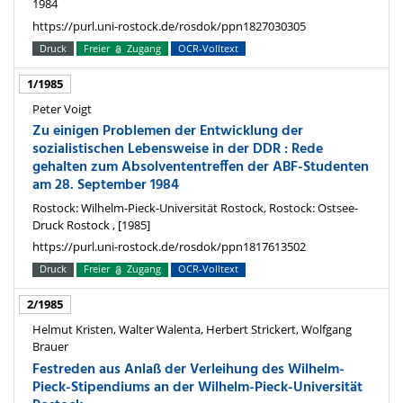
1984
https://purl.uni-rostock.de/rosdok/ppn1827030305
Druck
Freier
Zugang
OCR-Volltext
1/1985
Peter Voigt
Zu einigen Problemen der Entwicklung der
sozialistischen Lebensweise in der DDR : Rede
gehalten zum Absolvententreffen der ABF-Studenten
am 28. September 1984
Rostock: Wilhelm-Pieck-Universität Rostock, Rostock: Ostsee-
Druck Rostock , [1985]
https://purl.uni-rostock.de/rosdok/ppn1817613502
Druck
Freier
Zugang
OCR-Volltext
2/1985
Helmut Kristen, Walter Walenta, Herbert Strickert, Wolfgang
Brauer
Festreden aus Anlaß der Verleihung des Wilhelm-
Pieck-Stipendiums an der Wilhelm-Pieck-Universität