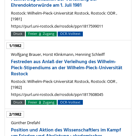
Ehrendoktorwürde am 1. Juli 1981
Rostock: Wilhelm-Pieck-Universität Rostock, Rostock: ODR ,
[1981]
https://purl.uni-rostock.de/rosdok/ppn1817599011
Druck
Freier
Zugang
OCR-Volltext
1/1982
Wolfgang Brauer, Horst Klinkmann, Henning Schleiff
Festreden aus Anlaß der Verleihung des Wilhelm-
Pieck-Stipendiums an der Wilhelm-Pieck-Universität
Rostock
Rostock: Wilhelm-Pieck-Universität Rostock, Rostock: ODR ,
[1982]
https://purl.uni-rostock.de/rosdok/ppn1817608045
Druck
Freier
Zugang
OCR-Volltext
2/1982
Günther Drefahl
Position und Aktion des Wissenschaftlers im Kampf