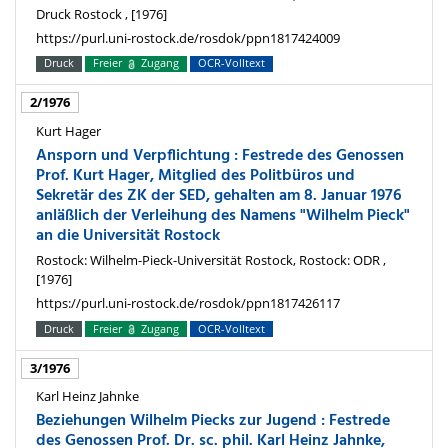
Druck Rostock , [1976]
https://purl.uni-rostock.de/rosdok/ppn1817424009
Druck
Freier
Zugang
OCR-Volltext
2/1976
Kurt Hager
Ansporn und Verpflichtung : Festrede des Genossen
Prof. Kurt Hager, Mitglied des Politbüros und
Sekretär des ZK der SED, gehalten am 8. Januar 1976
anläßlich der Verleihung des Namens "Wilhelm Pieck"
an die Universität Rostock
Rostock: Wilhelm-Pieck-Universität Rostock, Rostock: ODR ,
[1976]
https://purl.uni-rostock.de/rosdok/ppn1817426117
Druck
Freier
Zugang
OCR-Volltext
3/1976
Karl Heinz Jahnke
Beziehungen Wilhelm Piecks zur Jugend : Festrede
des Genossen Prof. Dr. sc. phil. Karl Heinz Jahnke,