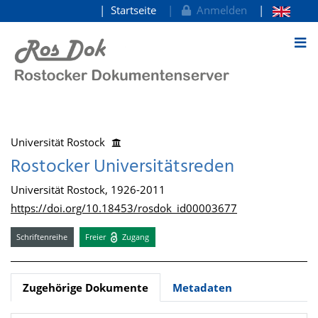
Startseite
Anmelden
zum Inhalt
Universität Rostock
Rostocker Universitätsreden
Universität Rostock, 1926-2011
https://doi.org/10.18453/rosdok_id00003677
Schriftenreihe
Freier
Zugang
Zugehörige Dokumente
Metadaten