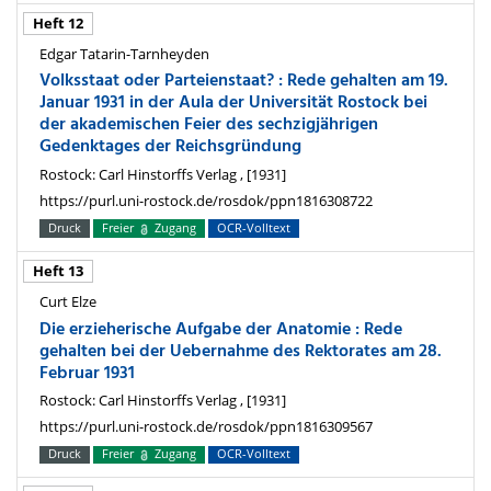
Heft 12
Edgar Tatarin-Tarnheyden
Volksstaat oder Parteienstaat? : Rede gehalten am 19.
Januar 1931 in der Aula der Universität Rostock bei
der akademischen Feier des sechzigjährigen
Gedenktages der Reichsgründung
Rostock: Carl Hinstorffs Verlag , [1931]
https://purl.uni-rostock.de/rosdok/ppn1816308722
Druck
Freier
Zugang
OCR-Volltext
Heft 13
Curt Elze
Die erzieherische Aufgabe der Anatomie : Rede
gehalten bei der Uebernahme des Rektorates am 28.
Februar 1931
Rostock: Carl Hinstorffs Verlag , [1931]
https://purl.uni-rostock.de/rosdok/ppn1816309567
Druck
Freier
Zugang
OCR-Volltext