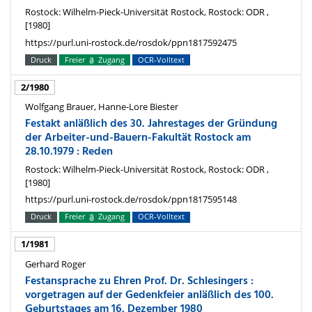
Rostock: Wilhelm-Pieck-Universität Rostock, Rostock: ODR ,
[1980]
https://purl.uni-rostock.de/rosdok/ppn1817592475
Druck
Freier
Zugang
OCR-Volltext
2/1980
Wolfgang Brauer, Hanne-Lore Biester
Festakt anläßlich des 30. Jahrestages der Gründung
der Arbeiter-und-Bauern-Fakultät Rostock am
28.10.1979 : Reden
Rostock: Wilhelm-Pieck-Universität Rostock, Rostock: ODR ,
[1980]
https://purl.uni-rostock.de/rosdok/ppn1817595148
Druck
Freier
Zugang
OCR-Volltext
1/1981
Gerhard Roger
Festansprache zu Ehren Prof. Dr. Schlesingers :
vorgetragen auf der Gedenkfeier anläßlich des 100.
Geburtstages am 16. Dezember 1980