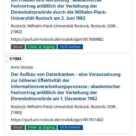
um Frieden und Abrüstung : akademischer
Festvortrag anläßlich der Verleihung der
Ehrendoktorwürde durch die Wilhelm-Pieck-
Universität Rostock am 2. Juni 1982
Rostock: Wilhelm-Pieck-Universität Rostock, Rostock: ODR ,
[1982]
https://purl.uni-rostock.de/rosdok/ppn1817609882
Druck
Freier
Zugang
OCR-Volltext
1/1983
Arno Donda
Der Aufbau von Datenbanken - eine Voraussetzung
zur höheren Effektivität der
Informationsverarbeitungsprozesse : akademischer
Festvortrag anläßlich der Verleihung der
Ehrendoktorwürde am 1. Dezember 1982
Rostock: Wilhelm-Pieck-Universität Rostock, Rostock: ODR ,
[1983]
https://purl.uni-rostock.de/rosdok/ppn1817611402
Druck
Freier
Zugang
OCR-Volltext