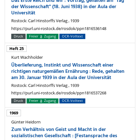
Das Erste Reich und wir : Vortrag, gehalten am "Tag
der Wissenschaft" (18. Juni 1938) in der Aula der
Universität
Rostock: Carl Hinstorffs Verlag , 1939
https://purl.uni-rostock.de/rosdok/ppn1816536148
Druck
Freier
Zugang
OCR-Volltext
Heft 25
Kurt Wachholder
Überlieferung, Instinkt und Wissenschaft einer
richtigen naturgemäßen Ernährung : Rede, gehalten
am 30. Januar 1939 in der Aula der Universität
Rostock: Carl Hinstorffs Verlag , 1939
https://purl.uni-rostock.de/rosdok/ppn1816537268
Druck
Freier
Zugang
OCR-Volltext
1969
Günter Heidorn
Zum Verhältnis von Geist und Macht in der
sozialistischen Gesellschaft : [Festansprache des