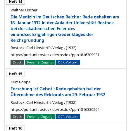
Heft 14
Walther Fischer
Die Medizin im Deutschen Reiche : Rede gehalten am
18. Januar 1932 in der Aula der Universität Rostock
bei der akademischen Feier des
einundsechzigjährigen Gedenktages der
Reichsgründung
Rostock: Carl Hinstorffs Verlag , [1932]
https://purl.uni-rostock.de/rosdok/ppn1816309931
Druck
Freier
Zugang
OCR-Volltext
Heft 15
Kurt Poppe
Forschung ist Gebot : Rede gehalten bei der
Übernahme des Rektorats am 29. Februar 1932
Rostock: Carl Hinstorffs Verlag , [1932]
https://purl.uni-rostock.de/rosdok/ppn1816330264
Druck
Freier
Zugang
OCR-Volltext
Heft 16