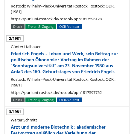
Rostock: Wilhelm-Pieck-Universität Rostock, Rostock: ODR ,
[1981]
https://purl.uni-rostock.de/rosdok/ppn1817596128
Druck
Freier
Zugang
OCR-Volltext
2/1981
Günter Halbauer
Friedrich Engels - Leben und Werk, sein Beitrag zur
politischen Ökonomie : Vortrag im Rahmen der
"Sonntagsuniversität" am 23. November 1980 aus
Anlaß des 160. Geburtstages von Friedrich Engels
Rostock: Wilhelm-Pieck-Universität Rostock, Rostock: ODR ,
[1981]
https://purl.uni-rostock.de/rosdok/ppn1817597752
Druck
Freier
Zugang
OCR-Volltext
3/1981
Walter Schmitt
Arzt und moderne Biotechnik : akademischer
Festvortrag anläßlich der Verleihung der