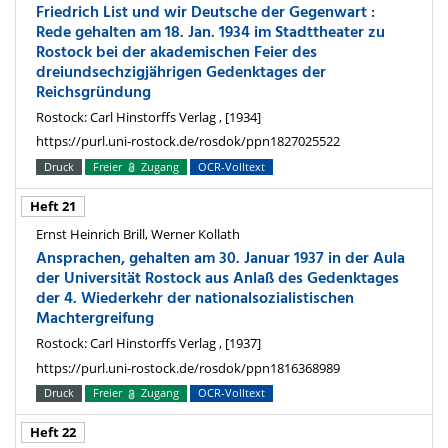
Friedrich List und wir Deutsche der Gegenwart :
Rede gehalten am 18. Jan. 1934 im Stadttheater zu
Rostock bei der akademischen Feier des
dreiundsechzigjährigen Gedenktages der
Reichsgründung
Rostock: Carl Hinstorffs Verlag , [1934]
https://purl.uni-rostock.de/rosdok/ppn1827025522
Druck
Freier
Zugang
OCR-Volltext
Heft 21
Ernst Heinrich Brill, Werner Kollath
Ansprachen, gehalten am 30. Januar 1937 in der Aula
der Universität Rostock aus Anlaß des Gedenktages
der 4. Wiederkehr der nationalsozialistischen
Machtergreifung
Rostock: Carl Hinstorffs Verlag , [1937]
https://purl.uni-rostock.de/rosdok/ppn1816368989
Druck
Freier
Zugang
OCR-Volltext
Heft 22