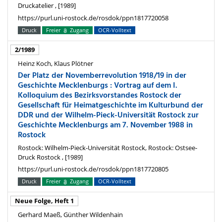
Druckatelier , [1989]
https://purl.uni-rostock.de/rosdok/ppn1817720058
Druck
Freier
Zugang
OCR-Volltext
2/1989
Heinz Koch, Klaus Plötner
Der Platz der Novemberrevolution 1918/19 in der
Geschichte Mecklenburgs : Vortrag auf dem I.
Kolloquium des Bezirksvorstandes Rostock der
Gesellschaft für Heimatgeschichte im Kulturbund der
DDR und der Wilhelm-Pieck-Universität Rostock zur
Geschichte Mecklenburgs am 7. November 1988 in
Rostock
Rostock: Wilhelm-Pieck-Universität Rostock, Rostock: Ostsee-
Druck Rostock , [1989]
https://purl.uni-rostock.de/rosdok/ppn1817720805
Druck
Freier
Zugang
OCR-Volltext
Neue Folge, Heft 1
Gerhard Maeß, Günther Wildenhain