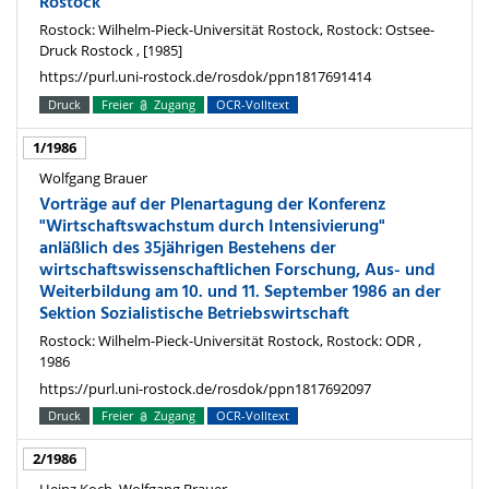
Rostock
Rostock: Wilhelm-Pieck-Universität Rostock, Rostock: Ostsee-
Druck Rostock , [1985]
https://purl.uni-rostock.de/rosdok/ppn1817691414
Druck
Freier
Zugang
OCR-Volltext
1/1986
Wolfgang Brauer
Vorträge auf der Plenartagung der Konferenz
"Wirtschaftswachstum durch Intensivierung"
anläßlich des 35jährigen Bestehens der
wirtschaftswissenschaftlichen Forschung, Aus- und
Weiterbildung am 10. und 11. September 1986 an der
Sektion Sozialistische Betriebswirtschaft
Rostock: Wilhelm-Pieck-Universität Rostock, Rostock: ODR ,
1986
https://purl.uni-rostock.de/rosdok/ppn1817692097
Druck
Freier
Zugang
OCR-Volltext
2/1986