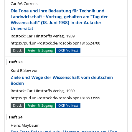
Carl W. Correns
Die Tone und ihre Bedeutung für Technik und
Landwirtschaft : Vortrag, gehalten am "Tag der
Wissenschaft" (18. Juni 1938) in der Aula der
Universität
Rostock: Carl Hinstorffs Verlag , 1939
https://purl.uni-rostock.de/rosdok/ppn1816524700
Druck
Freier
Zugang
OCR-Volltext
Heft 23
Kurd Bülow von
Ziele und Wege der Wissenschaft vom deutschen
Boden
Rostock: Carl Hinstorffs Verlag , 1939
https://purl.uni-rostock.de/rosdok/ppn1816533599
Druck
Freier
Zugang
OCR-Volltext
Heft 24
Heinz Maybaum