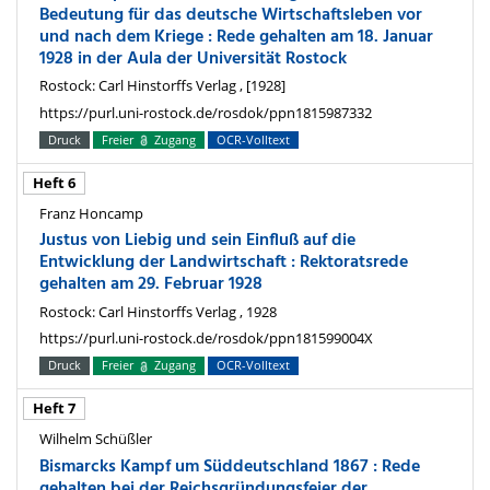
Bedeutung für das deutsche Wirtschaftsleben vor
und nach dem Kriege : Rede gehalten am 18. Januar
1928 in der Aula der Universität Rostock
Rostock: Carl Hinstorffs Verlag , [1928]
https://purl.uni-rostock.de/rosdok/ppn1815987332
Druck
Freier
Zugang
OCR-Volltext
Heft 6
Franz Honcamp
Justus von Liebig und sein Einfluß auf die
Entwicklung der Landwirtschaft : Rektoratsrede
gehalten am 29. Februar 1928
Rostock: Carl Hinstorffs Verlag , 1928
https://purl.uni-rostock.de/rosdok/ppn181599004X
Druck
Freier
Zugang
OCR-Volltext
Heft 7
Wilhelm Schüßler
Bismarcks Kampf um Süddeutschland 1867 : Rede
gehalten bei der Reichsgründungsfeier der