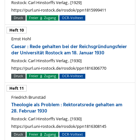
Rostock: Carl Hinstorffs Verlag , [1929]
https://purl.uni-rostock.de/rosdok/ppn1815999411
Druck
Freier
Zugang
OCR-Volltext
Heft 10
Ernst Hohl
Caesar : Rede gehalten bei der Reichsgründungsfeier
der Universität Rostock am 18. Januar 1930
Rostock: Carl Hinstorffs Verlag , [1930]
https://purl.uni-rostock.de/rosdok/ppn1816306770
Druck
Freier
Zugang
OCR-Volltext
Heft 11
Friedrich Brunstäd
Theologie als Problem : Rektoratsrede gehalten am
28. Februar 1930
Rostock: Carl Hinstorffs Verlag , [1930]
https://purl.uni-rostock.de/rosdok/ppn1816308145
Druck
Freier
Zugang
OCR-Volltext