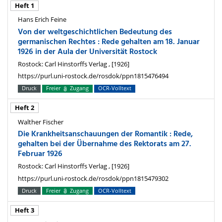
Heft 1
Hans Erich Feine
Von der weltgeschichtlichen Bedeutung des
germanischen Rechtes : Rede gehalten am 18. Januar
1926 in der Aula der Universität Rostock
Rostock: Carl Hinstorffs Verlag , [1926]
https://purl.uni-rostock.de/rosdok/ppn1815476494
Druck
Freier
Zugang
OCR-Volltext
Heft 2
Walther Fischer
Die Krankheitsanschauungen der Romantik : Rede,
gehalten bei der Übernahme des Rektorats am 27.
Februar 1926
Rostock: Carl Hinstorffs Verlag , [1926]
https://purl.uni-rostock.de/rosdok/ppn1815479302
Druck
Freier
Zugang
OCR-Volltext
Heft 3