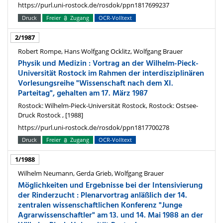
https://purl.uni-rostock.de/rosdok/ppn1817699237
Druck
Freier
Zugang
OCR-Volltext
2/1987
Robert Rompe, Hans Wolfgang Ocklitz, Wolfgang Brauer
Physik und Medizin : Vortrag an der Wilhelm-Pieck-
Universität Rostock im Rahmen der interdisziplinären
Vorlesungsreihe "Wissenschaft nach dem XI.
Parteitag", gehalten am 17. März 1987
Rostock: Wilhelm-Pieck-Universität Rostock, Rostock: Ostsee-
Druck Rostock , [1988]
https://purl.uni-rostock.de/rosdok/ppn1817700278
Druck
Freier
Zugang
OCR-Volltext
1/1988
Wilhelm Neumann, Gerda Grieb, Wolfgang Brauer
Möglichkeiten und Ergebnisse bei der Intensivierung
der Rinderzucht : Plenarvortrag anläßlich der 14.
zentralen wissenschaftlichen Konferenz "Junge
Agrarwissenschaftler" am 13. und 14. Mai 1988 an der