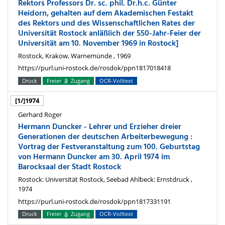
Rektors Professors Dr. sc. phil. Dr.h.c. Günter
Heidorn, gehalten auf dem Akademischen Festakt
des Rektors und des Wissenschaftlichen Rates der
Universität Rostock anläßlich der 550-Jahr-Feier der
Universität am 10. November 1969 in Rostock]
Rostock, Krakow, Warnemünde , 1969
https://purl.uni-rostock.de/rosdok/ppn1817018418
Druck
Freier
Zugang
OCR-Volltext
[1/]1974
Gerhard Roger
Hermann Duncker - Lehrer und Erzieher dreier
Generationen der deutschen Arbeiterbewegung :
Vortrag der Festveranstaltung zum 100. Geburtstag
von Hermann Duncker am 30. April 1974 im
Barocksaal der Stadt Rostock
Rostock: Universität Rostock, Seebad Ahlbeck: Ernstdruck ,
1974
https://purl.uni-rostock.de/rosdok/ppn1817331191
Druck
Freier
Zugang
OCR-Volltext