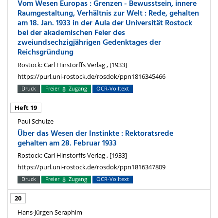
Vom Wesen Europas : Grenzen - Bewusstsein, innere
Raumgestaltung, Verhältnis zur Welt : Rede, gehalten
am 18. Jan. 1933 in der Aula der Universität Rostock
bei der akademischen Feier des
zweiundsechzigjährigen Gedenktages der
Reichsgründung
Rostock: Carl Hinstorffs Verlag , [1933]
https://purl.uni-rostock.de/rosdok/ppn1816345466
Druck
Freier
Zugang
OCR-Volltext
Heft 19
Paul Schulze
Über das Wesen der Instinkte : Rektoratsrede
gehalten am 28. Februar 1933
Rostock: Carl Hinstorffs Verlag , [1933]
https://purl.uni-rostock.de/rosdok/ppn1816347809
Druck
Freier
Zugang
OCR-Volltext
20
Hans-Jürgen Seraphim