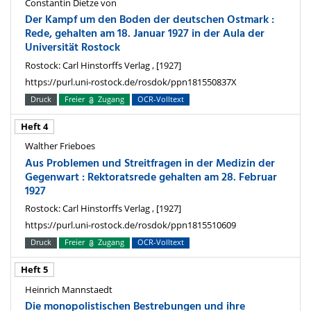
Constantin Dietze von
Der Kampf um den Boden der deutschen Ostmark :
Rede, gehalten am 18. Januar 1927 in der Aula der
Universität Rostock
Rostock: Carl Hinstorffs Verlag , [1927]
https://purl.uni-rostock.de/rosdok/ppn181550837X
Druck
Freier
Zugang
OCR-Volltext
Heft 4
Walther Frieboes
Aus Problemen und Streitfragen in der Medizin der
Gegenwart : Rektoratsrede gehalten am 28. Februar
1927
Rostock: Carl Hinstorffs Verlag , [1927]
https://purl.uni-rostock.de/rosdok/ppn1815510609
Druck
Freier
Zugang
OCR-Volltext
Heft 5
Heinrich Mannstaedt
Die monopolistischen Bestrebungen und ihre