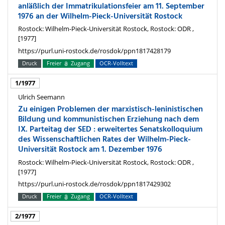
anläßlich der Immatrikulationsfeier am 11. September
1976 an der Wilhelm-Pieck-Universität Rostock
Rostock: Wilhelm-Pieck-Universität Rostock, Rostock: ODR ,
[1977]
https://purl.uni-rostock.de/rosdok/ppn1817428179
Druck
Freier
Zugang
OCR-Volltext
1/1977
Ulrich Seemann
Zu einigen Problemen der marxistisch-leninistischen
Bildung und kommunistischen Erziehung nach dem
IX. Parteitag der SED : erweitertes Senatskolloquium
des Wissenschaftlichen Rates der Wilhelm-Pieck-
Universität Rostock am 1. Dezember 1976
Rostock: Wilhelm-Pieck-Universität Rostock, Rostock: ODR ,
[1977]
https://purl.uni-rostock.de/rosdok/ppn1817429302
Druck
Freier
Zugang
OCR-Volltext
2/1977