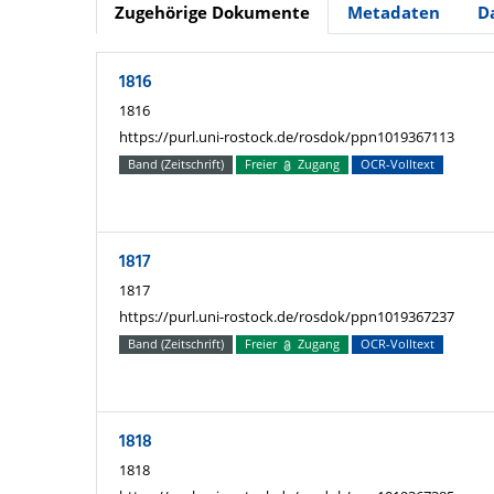
Zugehörige Dokumente
Metadaten
D
1816
1816
https://purl.uni-rostock.de/rosdok/ppn1019367113
Band (Zeitschrift)
Freier
Zugang
OCR-Volltext
1817
1817
https://purl.uni-rostock.de/rosdok/ppn1019367237
Band (Zeitschrift)
Freier
Zugang
OCR-Volltext
1818
1818