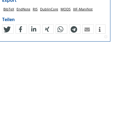
Export
BibTeX
EndNote
RIS
DublinCore
MODS
IIIF-Manifest
Teilen
tweet
teilen
mitteilen
teilen
teilen
teilen
mail