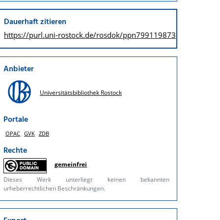
Dauerhaft zitieren
https://purl.uni-rostock.de/
rosdok/ppn799119873
Anbieter
Universitätsbibliothek Rostock
Portale
OPAC
GVK
ZDB
Rechte
gemeinfrei
Dieses Werk unterliegt keinen bekannten
urheberrechtlichen Beschränkungen.