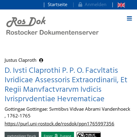
Startseite
Anmelden
zum Inhalt
Justus Claproth
D. Ivsti Claprothi P. P. O. Facvltatis
Ivridicae Assessoris Extraordinarii, Et
Regii Manvfactvrarvm Ivdicis
Ivrisprvdentiae Hevrematicae
Gottingae Gottingae: Svmtibvs Vidvae Abrami Vandenhoeck
, 1762-1765
https://purl.uni-rostock.de/rosdok/ppn1765997356
mehrteiliger Druck
Freier
Zugang