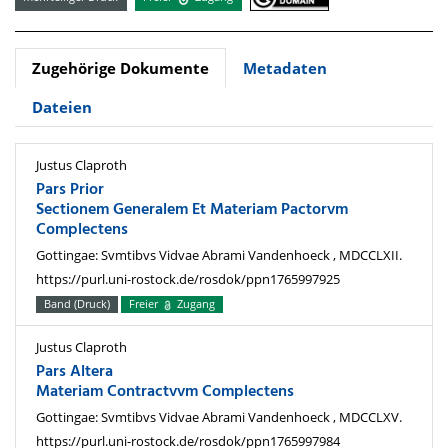
Zugehörige Dokumente
Metadaten
Dateien
Justus Claproth
Pars Prior
Sectionem Generalem Et Materiam Pactorvm
Complectens
Gottingae: Svmtibvs Vidvae Abrami Vandenhoeck , MDCCLXII.
https://purl.uni-rostock.de/rosdok/ppn1765997925
Band (Druck)
Freier
Zugang
Justus Claproth
Pars Altera
Materiam Contractvvm Complectens
Gottingae: Svmtibvs Vidvae Abrami Vandenhoeck , MDCCLXV.
https://purl.uni-rostock.de/rosdok/ppn1765997984