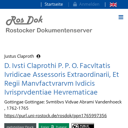
Startseite
Anmelden
zum Inhalt
Justus Claproth
D. Ivsti Claprothi P. P. O. Facvltatis
Ivridicae Assessoris Extraordinarii, Et
Regii Manvfactvrarvm Ivdicis
Ivrisprvdentiae Hevrematicae
Gottingae Gottingae: Svmtibvs Vidvae Abrami Vandenhoeck
, 1762-1765
https://purl.uni-rostock.de/rosdok/ppn1765997356
mehrteiliger Druck
Freier
Zugang