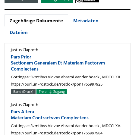
Zugehörige Dokumente
Metadaten
Dateien
Justus Claproth
Pars Prior
Sectionem Generalem Et Materiam Pactorvm
Complectens
Gottingae: Svmtibvs Vidvae Abrami Vandenhoeck , MDCCLXII.
https://purl.uni-rostock.de/rosdok/ppn1765997925
Band (Druck)
Freier
Zugang
Justus Claproth
Pars Altera
Materiam Contractvvm Complectens
Gottingae: Svmtibvs Vidvae Abrami Vandenhoeck , MDCCLXV.
https://purl.uni-rostock.de/rosdok/ppn1765997984