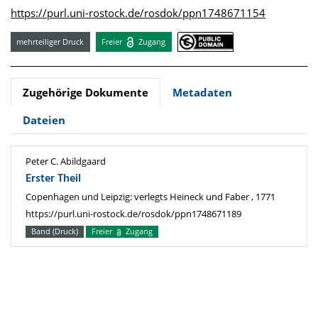
https://purl.uni-rostock.de/rosdok/ppn1748671154
mehrteiliger Druck
Freier
Zugang
Zugehörige Dokumente
Metadaten
Dateien
Peter C. Abildgaard
Erster Theil
Copenhagen und Leipzig: verlegts Heineck und Faber , 1771
https://purl.uni-rostock.de/rosdok/ppn1748671189
Band (Druck)
Freier
Zugang