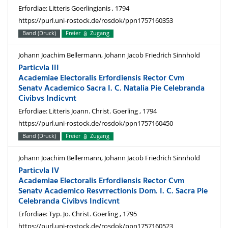
Erfordiae: Litteris Goerlingianis , 1794
https://purl.uni-rostock.de/rosdok/ppn1757160353
Band (Druck)
Freier
Zugang
Johann Joachim Bellermann, Johann Jacob Friedrich Sinnhold
Particvla III
Academiae Electoralis Erfordiensis Rector Cvm
Senatv Academico Sacra I. C. Natalia Pie Celebranda
Civibvs Indicvnt
Erfordiae: Litteris Joann. Christ. Goerling , 1794
https://purl.uni-rostock.de/rosdok/ppn1757160450
Band (Druck)
Freier
Zugang
Johann Joachim Bellermann, Johann Jacob Friedrich Sinnhold
Particvla IV
Academiae Electoralis Erfordiensis Rector Cvm
Senatv Academico Resvrrectionis Dom. I. C. Sacra Pie
Celebranda Civibvs Indicvnt
Erfordiae: Typ. Jo. Christ. Goerling , 1795
https://purl.uni-rostock.de/rosdok/ppn1757160523