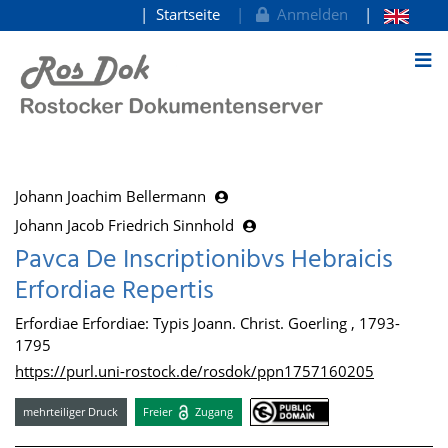
Startseite
Anmelden
zum Inhalt
Johann Joachim Bellermann
Johann Jacob Friedrich Sinnhold
Pavca De Inscriptionibvs Hebraicis
Erfordiae Repertis
Erfordiae Erfordiae: Typis Joann. Christ. Goerling , 1793-
1795
https://purl.uni-rostock.de/rosdok/ppn1757160205
mehrteiliger Druck
Freier
Zugang