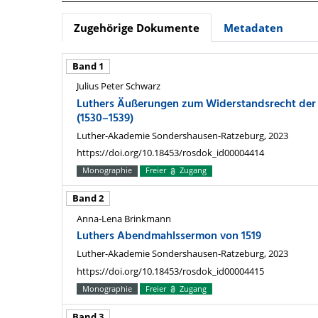
Zugehörige Dokumente
Metadaten
Band 1
Julius Peter Schwarz
Luthers Äußerungen zum Widerstandsrecht der 
(1530–1539)
Luther-Akademie Sondershausen-Ratzeburg, 2023
https://doi.org/10.18453/rosdok_id00004414
Monographie
Freier
Zugang
Band 2
Anna-Lena Brinkmann
Luthers Abendmahlssermon von 1519
Luther-Akademie Sondershausen-Ratzeburg, 2023
https://doi.org/10.18453/rosdok_id00004415
Monographie
Freier
Zugang
Band 3