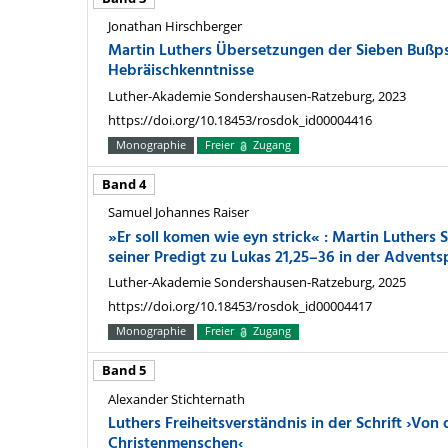
Jonathan Hirschberger
Martin Luthers Übersetzungen der Sieben Bußps
Hebräischkenntnisse
Luther-Akademie Sondershausen-Ratzeburg, 2023
https://doi.org/10.18453/rosdok_id00004416
Monographie
Freier
Zugang
Band 4
Samuel Johannes Raiser
»Er soll komen wie eyn strick« : Martin Luthers 
seiner Predigt zu Lukas 21,25–36 in der Adventsp
Luther-Akademie Sondershausen-Ratzeburg, 2025
https://doi.org/10.18453/rosdok_id00004417
Monographie
Freier
Zugang
Band 5
Alexander Stichternath
Luthers Freiheitsverständnis in der Schrift ›Von 
Christenmenschen‹