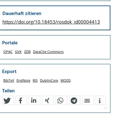
Dauerhaft zitieren
https://doi.org/
10.18453/rosdok_id00004413
Portale
OPAC
GVK
ZDB
DataCite Commons
Export
BibTeX
EndNote
RIS
DublinCore
MODS
Teilen
tweet
teilen
mitteilen
teilen
teilen
teilen
mail